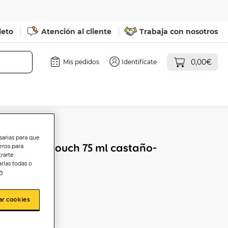
leto
Atención al cliente
Trabaja con nosotros
0,00€
Mis pedidos
Identifícate
sarias para que
 Magic Retouch 75 ml castaño-
eros para
trarte
rlas todas o
n
ar cookies