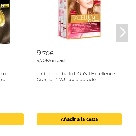
Nex
9
,70€
9,70€/unidad
aco
Tinte de cabello L'Oréal Excellence
uro
Creme nº 7.3 rubio dorado
Añadir a la cesta