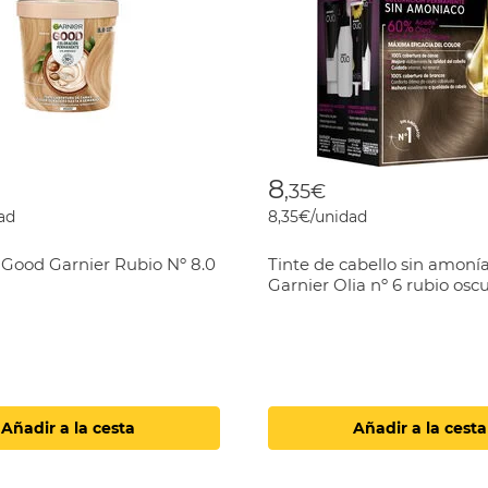
8
,35€
ad
8,35€/unidad
 Good Garnier Rubio Nº 8.0
Tinte de cabello sin amoní
Garnier Olia nº 6 rubio osc
Añadir a la cesta
Añadir a la cesta