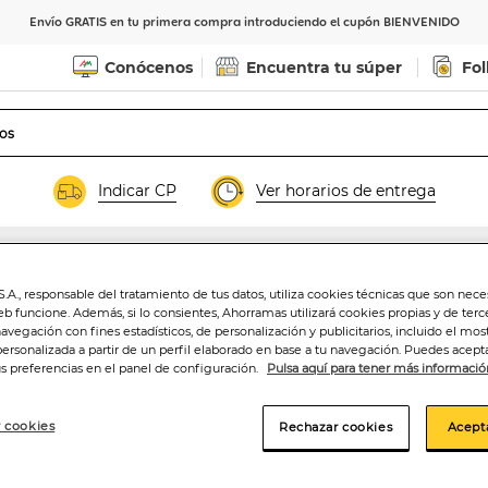
Envío GRATIS en tu primera compra introduciendo el cupón BIENVENIDO
Conócenos
Encuentra tu súper
Fol
Indicar CP
Ver horarios de entrega
ración de pelo
.A., responsable del tratamiento de tus datos, utiliza cookies técnicas que son nece
Coloración Spray
eb funcione. Además, si lo consientes, Ahorramas utilizará cookies propias y de terc
navegación con fines estadísticos, de personalización y publicitarios, incluido el mos
oscuro
personalizada a partir de un perfil elaborado en base a tu navegación. Puedes acepta
us preferencias en el panel de configuración.
Pulsa aquí para tener más informació
6
,50€
 cookies
Rechazar cookies
Acept
8,67€/100 ml.