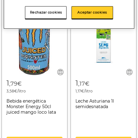
Rechazar cookies
Aceptar cookies
1
1
,79€
,17€
3,58€/litro
1,17€/litro
Bebida energética
Leche Asturiana 1l
Monster Energy 50cl
semidesnatada
juiced mango loco lata