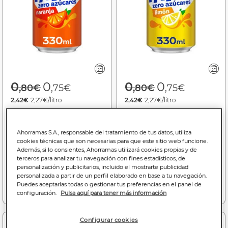
Price reduced from
to
Price reduced f
to
0
0
0
0
,80€
,75€
,80€
,75€
2,42€
2,27€/litro
2,42€
2,27€/litro
Refresco naranja Fanta
Refresco limón Fanta lata
lata 33cl zero azúcares
33cl zero azúcares
Ahorramas S.A., responsable del tratamiento de tus datos, utiliza
cookies técnicas que son necesarias para que este sitio web funcione.
Bajada de precio a
0.75€
Bajada de precio a
0.75€
Además, si lo consientes, Ahorramas utilizará cookies propias y de
(06/08/26 - 16/08/26)
(06/08/26 - 16/08/26)
terceros para analizar tu navegación con fines estadísticos, de
personalización y publicitarios, incluido el mostrarte publicidad
personalizada a partir de un perfil elaborado en base a tu navegación.
Puedes aceptarlas todas o gestionar tus preferencias en el panel de
Añadir a la cesta
Añadir a la cesta
configuración.
Pulsa aquí para tener más información
Configurar cookies