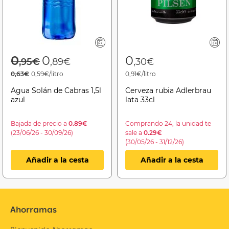
Price reduced from
to
0
0
0
,95€
,89€
,30€
0,63€
0,59€/litro
0,91€/litro
Agua Solán de Cabras 1,5l
Cerveza rubia Adlerbrau
azul
lata 33cl
Bajada de precio a
0.89€
Comprando 24, la unidad te
(23/06/26 - 30/09/26)
sale a
0.29€
(30/05/26 - 31/12/26)
Añadir a la cesta
Añadir a la cesta
Ahorramas