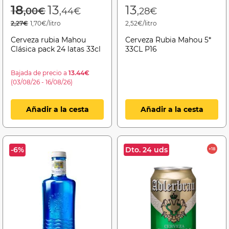
Price reduced from
to
18
13
13
,00€
,44€
,28€
2,27€
1,70€/litro
2,52€/litro
Cerveza rubia Mahou
Cerveza Rubia Mahou 5*
Clásica pack 24 latas 33cl
33CL P16
Bajada de precio a
13.44€
(03/08/26 - 16/08/26)
Añadir a la cesta
Añadir a la cesta
-6%
Dto. 24 uds