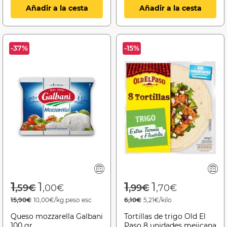
Añadir a la cesta
Añadir a la cesta
-37%
-15%
Price reduced from
to
Price reduced f
to
1
1
1
1
,59€
,00€
,99€
,70€
15,90€
10,00€/kg.peso esc
6,10€
5,21€/kilo
Queso mozzarella Galbani
Tortillas de trigo Old El
100 gr
Paso 8 unidades mejicana