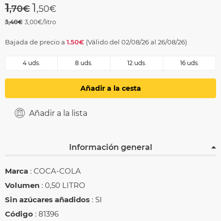
Price reduced from
to
1
1
,70€
,50€
3,40€
3,00€/litro
Bajada de precio a
1.50€
(Válido del 02/08/26 al 26/08/26)
4 uds.
8 uds.
12 uds.
16 uds.
Añadir a la cesta
Añadir a la lista
Información general
Marca
: COCA-COLA
Volumen
: 0,50 LITRO
Sin azúcares añadidos
: SI
Código
: 81396