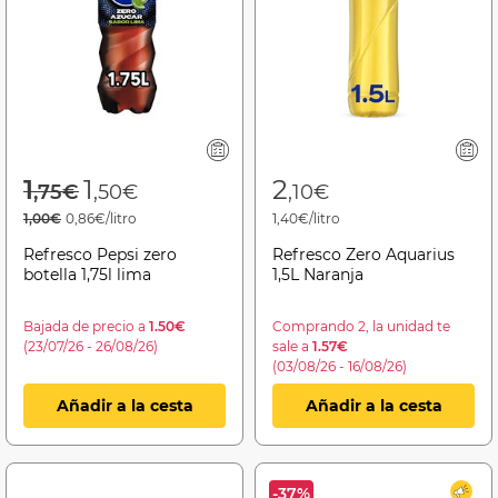
Price reduced from
to
1
1
2
,75€
,50€
,10€
1,00€
0,86€/litro
1,40€/litro
Refresco Pepsi zero
Refresco Zero Aquarius
botella 1,75l lima
1,5L Naranja
Bajada de precio a
1.50€
Comprando 2, la unidad te
(23/07/26 - 26/08/26)
sale a
1.57€
(03/08/26 - 16/08/26)
Añadir a la cesta
Añadir a la cesta
-37%