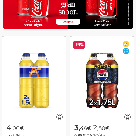
-19%
Price reduced f
to
4
3
2
,00€
,44€
,80€
1,33€/litro
0,98€
0,80€/litro