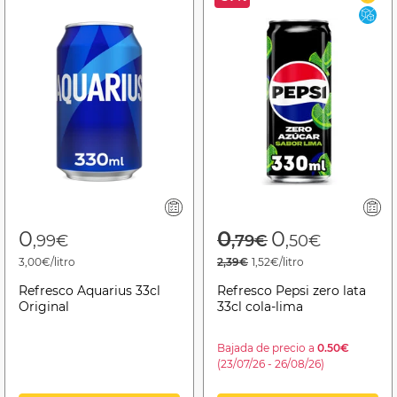
Price reduced f
to
0
0
0
,99€
,79€
,50€
3,00€/litro
2,39€
1,52€/litro
Refresco Aquarius 33cl
Refresco Pepsi zero lata
Original
33cl cola-lima
Bajada de precio a
0.50€
(23/07/26 - 26/08/26)