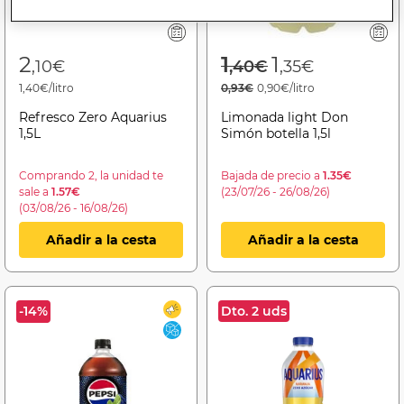
Price reduced f
to
2
1
1
,10€
,40€
,35€
1,40€/litro
0,93€
0,90€/litro
Refresco Zero Aquarius
Limonada light Don
1,5L
Simón botella 1,5l
Comprando 2, la unidad te
Bajada de precio a
1.35€
sale a
1.57€
(23/07/26 - 26/08/26)
(03/08/26 - 16/08/26)
Añadir a la cesta
Añadir a la cesta
-14%
Dto. 2 uds