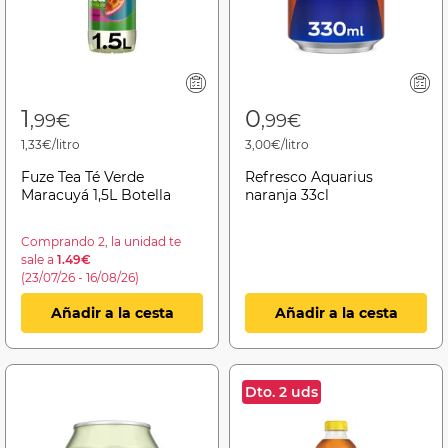
1
0
,99€
,99€
1,33€/litro
3,00€/litro
Fuze Tea Té Verde
Refresco Aquarius
Maracuyá 1,5L Botella
naranja 33cl
Comprando 2, la unidad te
sale a
1.49€
(23/07/26 - 16/08/26)
Añadir a la cesta
Añadir a la cesta
Dto. 2 uds