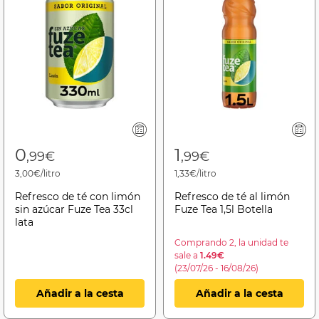
0
1
,99€
,99€
3,00€/litro
1,33€/litro
Refresco de té con limón
Refresco de té al limón
sin azúcar Fuze Tea 33cl
Fuze Tea 1,5l Botella
lata
Comprando 2, la unidad te
sale a
1.49€
(23/07/26 - 16/08/26)
Añadir a la cesta
Añadir a la cesta