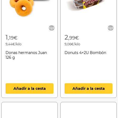
1
2
,19€
,99€
9,44€/kilo
9,06€/kilo
Donas hermanos Juan
Donuts 4+2U Bombón
126 g
Añadir a la cesta
Añadir a la cesta