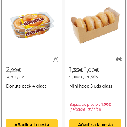
Price reduced f
to
2
1
1
,99€
,35€
,00€
14,38€/kilo
9,00€
6,67€/kilo
Donuts pack 4 glacé
Mini hoop 5 uds glass
Bajada de precio a
1.00€
(29/05/26 - 31/12/26)
Añadir a la cesta
Añadir a la cesta