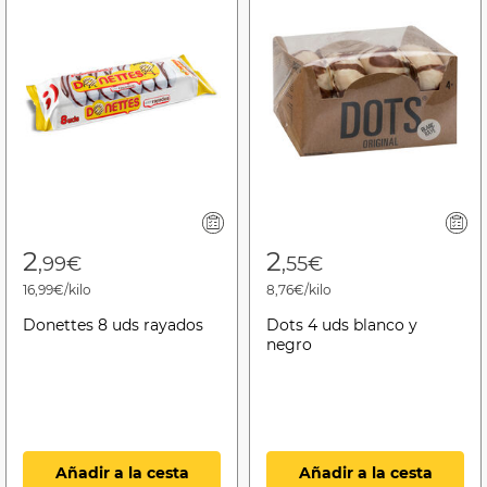
2
2
,99€
,55€
16,99€/kilo
8,76€/kilo
Donettes 8 uds rayados
Dots 4 uds blanco y
negro
Añadir a la cesta
Añadir a la cesta