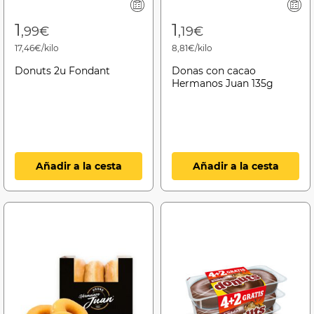
1
1
,99€
,19€
17,46€/kilo
8,81€/kilo
Donuts 2u Fondant
Donas con cacao
Hermanos Juan 135g
Añadir a la cesta
Añadir a la cesta