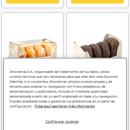
Ahorramas S.A., responsable del tratamiento de tus datos, utiliza
cookies técnicas que son necesarias para que este sitio web funcione.
Además, si lo consientes, Ahorramas utilizará cookies propias y de
terceros para analizar tu navegación con fines estadísticos, de
personalización y publicitarios, incluido el mostrarte publicidad
personalizada a partir de un perfil elaborado en base a tu navegación.
1
1
,35€
,55€
Puedes aceptarlas todas o gestionar tus preferencias en el panel de
configuración.
Pulsa aquí para tener más información
6,75€/kilo
7,75€/kilo
Hoops el obrador de
Hoops obrador
Ahorramas pack 4 glasé
Ahorramas pack 4
Configurar cookies
bombón