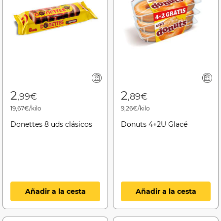
2
2
,99€
,89€
19,67€/kilo
9,26€/kilo
Donettes 8 uds clásicos
Donuts 4+2U Glacé
Añadir a la cesta
Añadir a la cesta