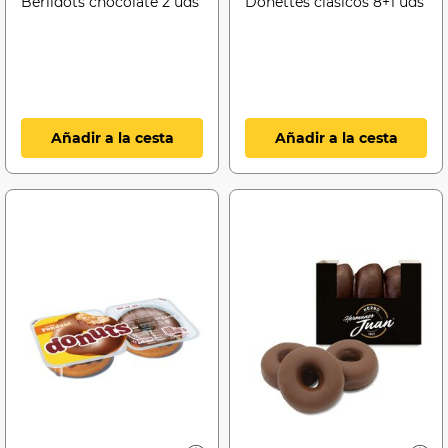
Berlidots chocolate 2 uds
Donettes clásicos 8+1 uds
Añadir a la cesta
Añadir a la cesta