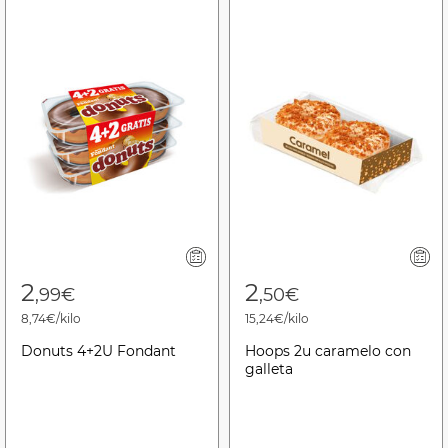
2
2
,99€
,50€
8,74€/kilo
15,24€/kilo
Donuts 4+2U Fondant
Hoops 2u caramelo con
galleta