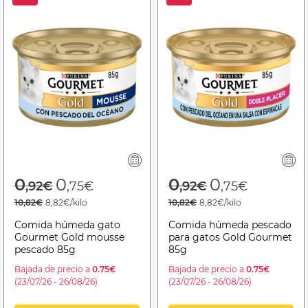
Price reduced from
to
Price reduced f
to
0
0
0
0
,92€
,75€
,92€
,75€
10,82€
8,82€/kilo
10,82€
8,82€/kilo
Comida húmeda gato
Comida húmeda pescado
Gourmet Gold mousse
para gatos Gold Gourmet
pescado 85g
85g
Bajada de precio a
0.75€
Bajada de precio a
0.75€
(23/07/26 - 26/08/26)
(23/07/26 - 26/08/26)