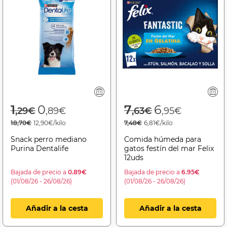
Price reduced from
to
Price reduced f
to
1
0
7
6
,29€
,89€
,63€
,95€
18,70€
12,90€/kilo
7,48€
6,81€/kilo
Snack perro mediano
Comida húmeda para
Purina Dentalife
gatos festín del mar Felix
12uds
Bajada de precio a
0.89€
Bajada de precio a
6.95€
(01/08/26 - 26/08/26)
(01/08/26 - 26/08/26)
Añadir a la cesta
Añadir a la cesta