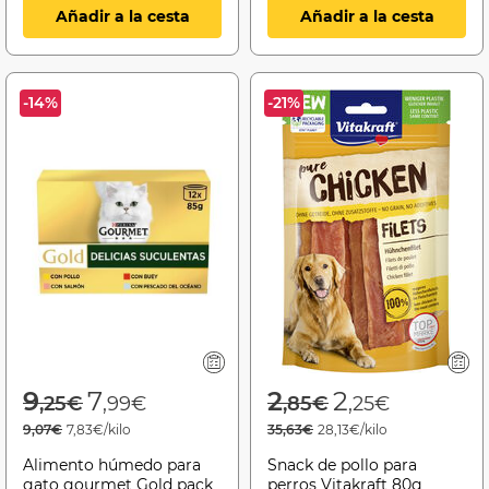
Añadir a la cesta
Añadir a la cesta
-14%
-21%
Price reduced from
to
Price reduced f
to
9
7
2
2
,25€
,99€
,85€
,25€
9,07€
7,83€/kilo
35,63€
28,13€/kilo
Alimento húmedo para
Snack de pollo para
gato gourmet Gold pack
perros Vitakraft 80g