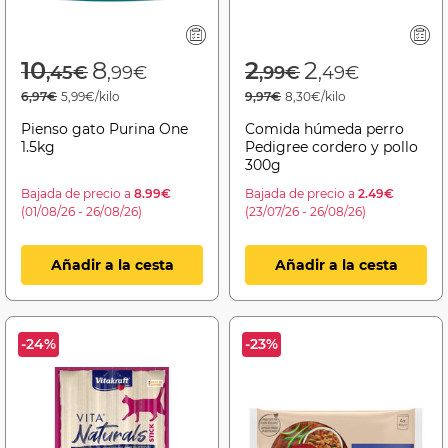
Price reduced from
to
Price reduced f
to
10
8
2
2
,45€
,99€
,99€
,49€
6,97€
5,99€/kilo
9,97€
8,30€/kilo
Pienso gato Purina One
Comida húmeda perro
1.5kg
Pedigree cordero y pollo
300g
Bajada de precio a
8.99€
Bajada de precio a
2.49€
(01/08/26 - 26/08/26)
(23/07/26 - 26/08/26)
Añadir a la cesta
Añadir a la cesta
-24%
-23%