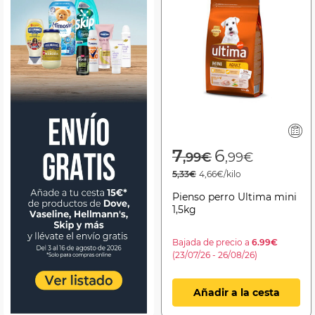
Price reduced f
to
7
6
,99€
,99€
5,33€
4,66€/kilo
Pienso perro Ultima mini
1,5kg
Bajada de precio a
6.99€
(23/07/26 - 26/08/26)
Añadir a la cesta