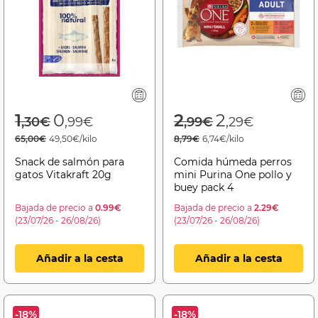
Price reduced from
to
Price reduced f
to
1
0
2
2
,30€
,99€
,99€
,29€
65,00€
49,50€/kilo
8,79€
6,74€/kilo
Snack de salmón para
Comida húmeda perros
gatos Vitakraft 20g
mini Purina One pollo y
buey pack 4
Bajada de precio a
0.99€
Bajada de precio a
2.29€
(23/07/26 - 26/08/26)
(23/07/26 - 26/08/26)
Añadir a la cesta
Añadir a la cesta
-18%
-18%