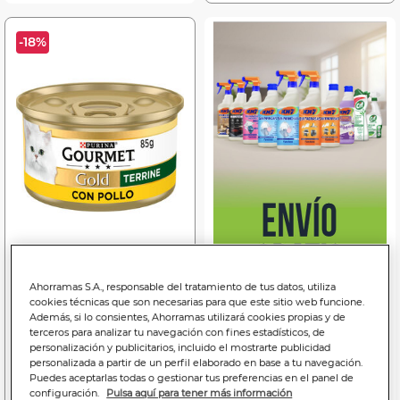
-18%
Price reduced from
to
0
0
,92€
,75€
Ahorramas S.A., responsable del tratamiento de tus datos, utiliza
cookies técnicas que son necesarias para que este sitio web funcione.
10,82€
8,82€/kilo
Además, si lo consientes, Ahorramas utilizará cookies propias y de
terceros para analizar tu navegación con fines estadísticos, de
Comida húmeda gato
personalización y publicitarios, incluido el mostrarte publicidad
Gourmet Gold tarrina
personalizada a partir de un perfil elaborado en base a tu navegación.
pollo 85g
Puedes aceptarlas todas o gestionar tus preferencias en el panel de
configuración.
Pulsa aquí para tener más información
Bajada de precio a
0.75€