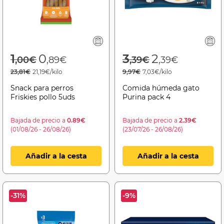
Price reduced from
to
Price reduced f
to
1
0
3
2
,00€
,89€
,39€
,39€
23,81€
21,19€/kilo
9,97€
7,03€/kilo
Snack para perros
Comida húmeda gato
Friskies pollo 5uds
Purina pack 4
Bajada de precio a
0.89€
Bajada de precio a
2.39€
(01/08/26 - 26/08/26)
(23/07/26 - 26/08/26)
Añadir a la cesta
Añadir a la cesta
-31%
-9%