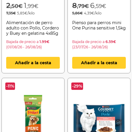
Price reduced from
to
Price reduced f
to
2
1
8
6
,50€
,99€
,79€
,59€
7,35€
5,85€/kilo
5,86€
4,39€/kilo
Alimentación de perro
Pienso para perros mini
adulto con Pollo, Cordero
One Purina sensitive 1,5kg
y Buey en gelatina 4x85g
Bajada de precio a
1.99€
Bajada de precio a
6.59€
(01/08/26 - 26/08/26)
(23/07/26 - 26/08/26)
Añadir a la cesta
Añadir a la cesta
-11%
-29%