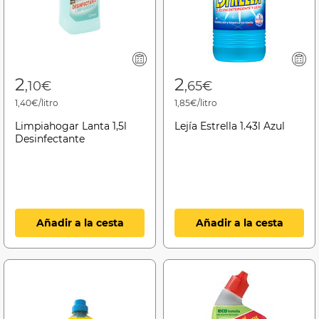
2
2
,10€
,65€
1,40€/litro
1,85€/litro
Limpiahogar Lanta 1,5l
Lejía Estrella 1.43l Azul
Desinfectante
Añadir a la cesta
Añadir a la cesta