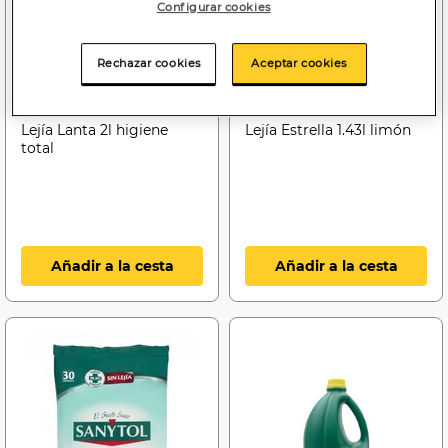
Configurar cookies
Rechazar cookies
Aceptar cookies
0
2
,80€
,65€
0,40€/litro
1,85€/litro
Lejía Lanta 2l higiene
Lejía Estrella 1.43l limón
total
Añadir a la cesta
Añadir a la cesta