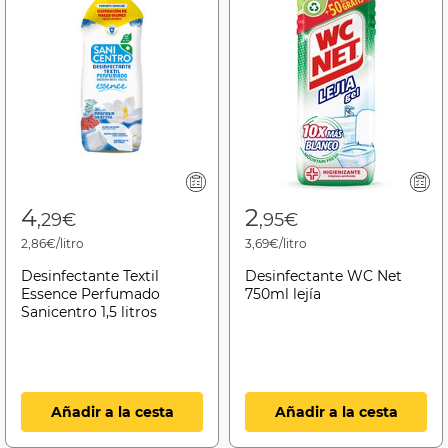
4
2
,29€
,95€
2,86€/litro
3,69€/litro
Desinfectante Textil
Desinfectante WC Net
Essence Perfumado
750ml lejía
Sanicentro 1,5 litros
Añadir a la cesta
Añadir a la cesta