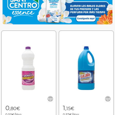
0
1
,80€
,15€
0,53€/litro
0,57€/litro