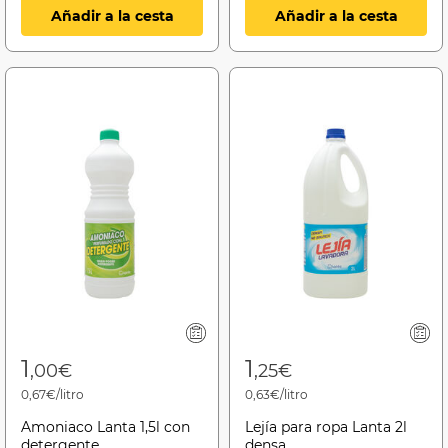
Añadir a la cesta
Añadir a la cesta
1
1
,00€
,25€
0,67€/litro
0,63€/litro
Amoniaco Lanta 1,5l con
Lejía para ropa Lanta 2l
detergente
densa