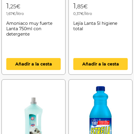
1
1
,25€
,85€
1,67€/litro
0,37€/litro
Amoniaco muy fuerte
Lejía Lanta 5l higiene
Lanta 750ml con
total
detergente
Añadir a la cesta
Añadir a la cesta