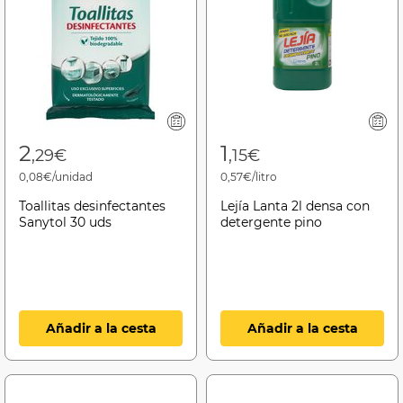
2
1
,29€
,15€
0,08€/unidad
0,57€/litro
Toallitas desinfectantes
Lejía Lanta 2l densa con
Sanytol 30 uds
detergente pino
Añadir a la cesta
Añadir a la cesta