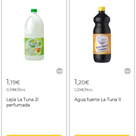
1
1
,19€
,20€
0,59€/litro
1,20€/litro
Lejía La Tuna 2l
Agua fuerte La Tuna 1l
perfumada