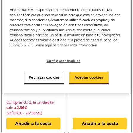
Ahorramas S.A., responsable del tratamiento de tus datos, utiliza
cookies técnicas que son necesarias para que este sitio web funcione.
Además, si lo consientes, Ahorramas utilizará cookies propias y de
terceros para analizar tu navegación con fines estadísticos, de
personalización y publicitarios, incluido el mostrarte publicidad
personalizada a partir de un perfil elaborado en base a tu navegación.
Puedes aceptarlas todas o gestionar tus preferencias en el panel de
configuración.
Pulsa aquí para tener más información
Configurar cookies
3
1
,15€
,05€
3,15€/litro
1,05€/litro
Rechazar cookies
Aceptar cookies
Zumo 100% de tomate
Zumo de tomate
Granini 1l
Alipende brik 1l
Comprando 2, la unidad te
sale a
2.36€
(23/07/26 - 26/08/26)
Añadir a la cesta
Añadir a la cesta