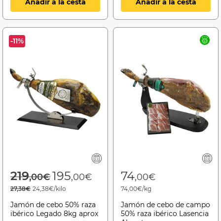
Añadir a la cesta
Añadir a la cesta
-11%
Price reduced from
to
219
195
74
,00€
,00€
,00€
27,38€
24,38€/kilo
74,00€/kg
Jamón de cebo 50% raza
Jamón de cebo de campo
ibérico Legado 8kg aprox
50% raza ibérico Lasencia