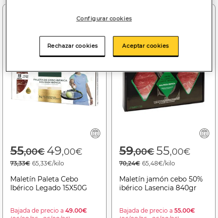
-11%
-7%
Configurar cookies
Rechazar cookies
Aceptar cookies
Price reduced from
to
Price reduced f
to
55
49
59
55
,00€
,00€
,00€
,00€
73,33€
65,33€/kilo
70,24€
65,48€/kilo
Maletín Paleta Cebo
Maletín jamón cebo 50%
Ibérico Legado 15X50G
ibérico Lasencia 840gr
Bajada de precio a
49.00€
Bajada de precio a
55.00€