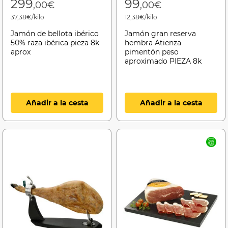
299
99
,00€
,00€
37,38€/kilo
12,38€/kilo
Jamón de bellota ibérico
Jamón gran reserva
50% raza ibérica pieza 8k
hembra Atienza
aprox
pimentón peso
aproximado PIEZA 8k
Añadir a la cesta
Añadir a la cesta