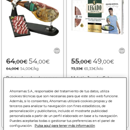
Price reduced from
to
Price reduced f
to
64
54
55
49
,00€
,00€
,00€
,00€
64,00€
54,00€/kg
73,33€
65,33€/kilo
Paleta de cebo de campo
Maletín Jamón Cebo
50% raza ibérica Lasencia
Ibérico 50% Legado
AL CORTE
15X50G
Ahorramas S.A., responsable del tratamiento de tus datos, utiliza
cookies técnicas que son necesarias para que este sitio web funcione.
Bajada de precio a
54.00€
Bajada de precio a
49.00€
Además, si lo consientes, Ahorramas utilizará cookies propias y de
(06/08/26 - 26/08/26)
(06/08/26 - 26/08/26)
terceros para analizar tu navegación con fines estadísticos, de
personalización y publicitarios, incluido el mostrarte publicidad
personalizada a partir de un perfil elaborado en base a tu navegación.
Añadir a la cesta
Añadir a la cesta
Puedes aceptarlas todas o gestionar tus preferencias en el panel de
configuración.
Pulsa aquí para tener más información