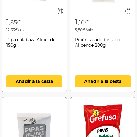
1
1
,85€
,10€
12,33€/kilo
5,50€/kilo
Pipa calabaza Alipende
Pipón salado tostado
150g
Alipende 200g
Añadir a la cesta
Añadir a la cesta