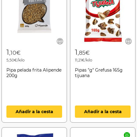
1
1
,10€
,85€
5,50€/kilo
11,21€/kilo
Pipa pelada frita Alipende
Pipas "g" Grefusa 165g
200g
tijuana
Añadir a la cesta
Añadir a la cesta