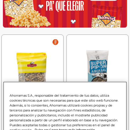
Ahorramas S.A., responsable del tratamiento de tus datos, utiliza
cookies técnicas que son necesarias para que este sitio web funcione.
Además, si lo consientes, Ahorramas utilizará cookies propias y de
terceros para analizar tu navegación con fines estadísticos, de
personalización y publicitarios, incluido el mostrarte publicidad
2
1
personalizada a partir de un perfil elaborado en base a tu navegación.
,75€
,10€
Puedes aceptarlas todas o gestionar tus preferencias en el panel de
7,64€/kilo
5,50€/kilo