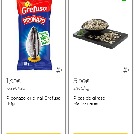
1
5
,95€
,96€
16,39€/kilo
5,96€/kg
Piponazo original Grefusa
Pipas de girasol
110g
Manzanares