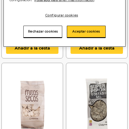
configuración.
Pulsa aquí para tener más información
Pipas tostadas con leña
Pipón aguasal súper
Manzanares 360g
Alipende 200g
Configurar cookies
Rechazar cookies
Aceptar cookies
Añadir a la cesta
Añadir a la cesta