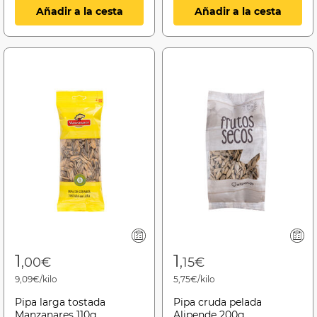
Añadir a la cesta
Añadir a la cesta
1
1
,00€
,15€
9,09€/kilo
5,75€/kilo
Pipa larga tostada
Pipa cruda pelada
Manzanares 110g
Alipende 200g