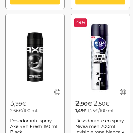
-14%
from
Price reduced 
to
3
2
2
,99€
,90€
,50€
2,66€/100 ml.
1,45€
1,25€/100 ml.
Desodorante spray
Desodorante en spray
Axe 48h Fresh 150 ml
Nivea men 200ml
Black
invisible ropa blanca y