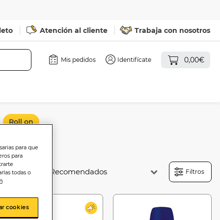
leto
Atención al cliente
Trabaja con nosotros
0,00€
Mis pedidos
Identifícate
Roll on
sarias para que
eros para
trarte
Ordenar:
Filtros
rlas todas o
n
ar cookies