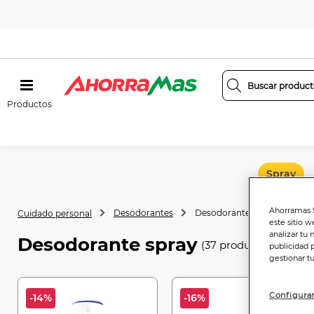
Productos
Spray
Ahorramas S
Desodorantes
Desodorante spray
Cuidado personal
este sitio w
analizar tu 
Desodorante spray
(37 productos)
publicidad 
gestionar t
Configurar
-14%
-16%