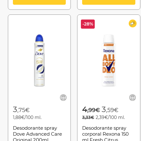
-28%
Price reduced 
to
3
4
3
,75€
,99€
,59€
1,88€/100 ml.
3,33€
2,39€/100 ml.
Desodorante spray
Desodorante spray
Dove Advanced Care
corporal Rexona 150
Original 200ml
ml Fresh Citrus