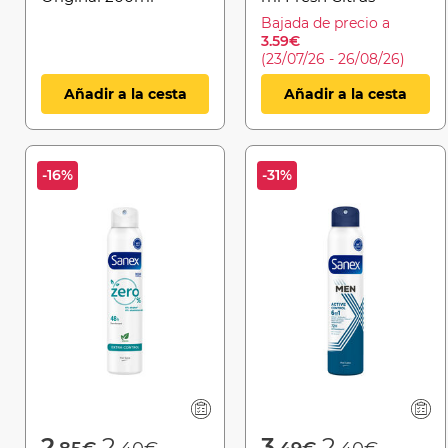
Bajada de precio a
3.59€
(23/07/26 - 26/08/26)
Añadir a la cesta
Añadir a la cesta
-16%
-31%
Price reduced from
to
Price reduced 
to
2
2
3
2