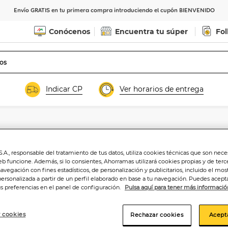
Envío GRATIS en tu primera compra introduciendo el cupón BIENVENIDO
Conócenos
Encuentra tu súper
Fol
Indicar CP
Ver horarios de entrega
.A., responsable del tratamiento de tus datos, utiliza cookies técnicas que son nece
eb funcione. Además, si lo consientes, Ahorramas utilizará cookies propias y de terc
navegación con fines estadísticos, de personalización y publicitarios, incluido el mos
personalizada a partir de un perfil elaborado en base a tu navegación. Puedes acepta
us preferencias en el panel de configuración.
Pulsa aquí para tener más informació
 cookies
Rechazar cookies
Acept