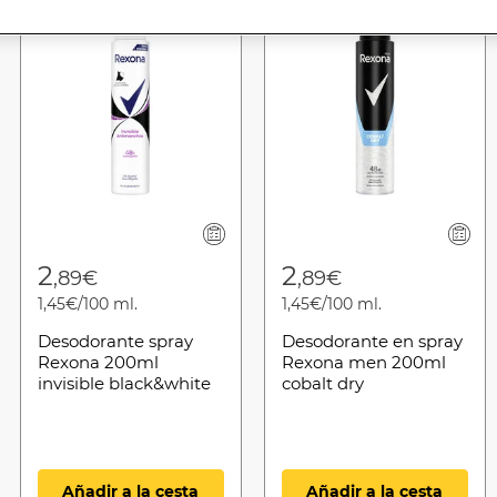
from
2
2
,89€
,89€
1,45€/100 ml.
1,45€/100 ml.
Desodorante spray
Desodorante en spray
Rexona 200ml
Rexona men 200ml
invisible black&white
cobalt dry
sin alcohol
Añadir a la cesta
Añadir a la cesta