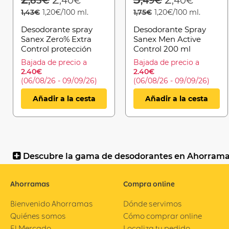
,85€
,40€
,49€
,40€
1,43€
1,20€/100 ml.
1,75€
1,20€/100 ml.
Desodorante spray
Desodorante Spray
Sanex Zero% Extra
Sanex Men Active
Control protección
Control 200 ml
48h 200ml
Bajada de precio a
Bajada de precio a
2.40€
2.40€
(06/08/26 - 09/09/26)
(06/08/26 - 09/09/26)
Añadir a la cesta
Añadir a la cesta
Descubre la gama de desodorantes en Ahorram
Ahorramas
Compra online
Bienvenido Ahorramas
Dónde servimos
Quiénes somos
Cómo comprar online
El Mercado
Localiza tu pedido