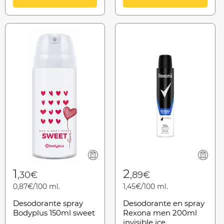
from
1
2
,30€
,89€
0,87€/100 ml.
1,45€/100 ml.
Desodorante spray
Desodorante en spray
Bodyplus 150ml sweet
Rexona men 200ml
invisible ice