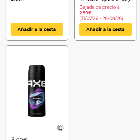
negra
Bajada de precio a
2.50€
(31/07/26 - 26/08/26)
Añadir a la cesta
Añadir a la cesta
from
3