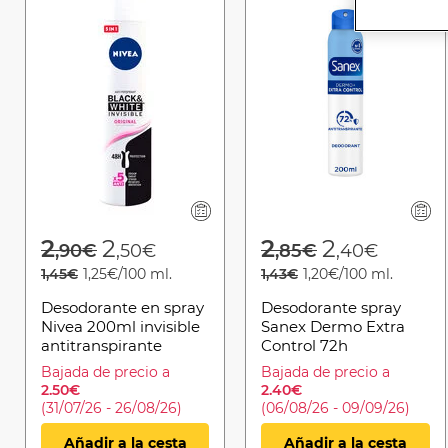
Price reduced from
to
Price reduced 
to
2
2
2
2
,90€
,50€
,85€
,40€
1,45€
1,25€/100 ml.
1,43€
1,20€/100 ml.
Desodorante en spray
Desodorante spray
Nivea 200ml invisible
Sanex Dermo Extra
antitranspirante
Control 72h
Antitranspirante
Bajada de precio a
Bajada de precio a
200ml
2.50€
2.40€
(31/07/26 - 26/08/26)
(06/08/26 - 09/09/26)
Añadir a la cesta
Añadir a la cesta