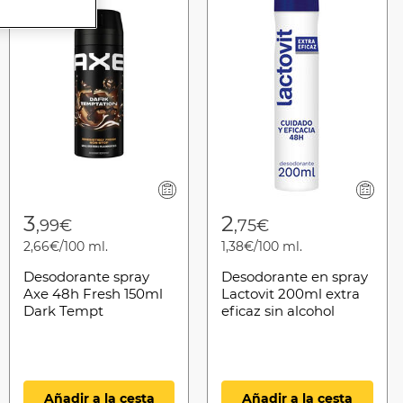
3
2
,99€
,75€
2,66€/100 ml.
1,38€/100 ml.
Desodorante spray
Desodorante en spray
Axe 48h Fresh 150ml
Lactovit 200ml extra
Dark Tempt
eficaz sin alcohol
Añadir a la cesta
Añadir a la cesta