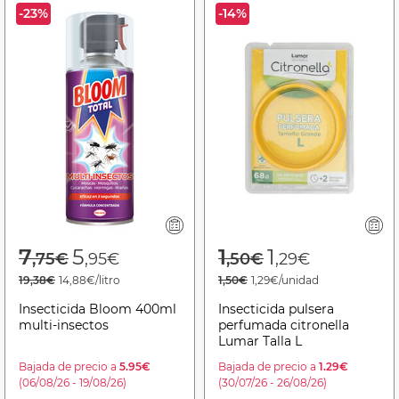
-23%
-14%
Price reduced from
to
Price reduced f
to
7
5
1
1
,75€
,95€
,50€
,29€
19,38€
14,88€/litro
1,50€
1,29€/unidad
Insecticida Bloom 400ml
Insecticida pulsera
multi-insectos
perfumada citronella
Lumar Talla L
Bajada de precio a
5.95€
Bajada de precio a
1.29€
(06/08/26 - 19/08/26)
(30/07/26 - 26/08/26)