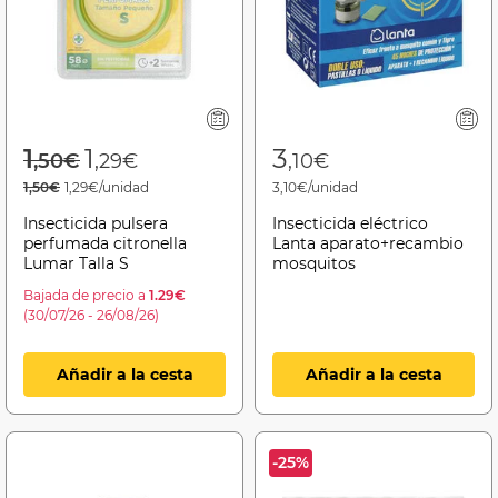
Price reduced from
to
1
1
3
,50€
,29€
,10€
1,50€
1,29€/unidad
3,10€/unidad
Insecticida pulsera
Insecticida eléctrico
perfumada citronella
Lanta aparato+recambio
Lumar Talla S
mosquitos
Bajada de precio a
1.29€
(30/07/26 - 26/08/26)
Añadir a la cesta
Añadir a la cesta
-25%