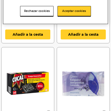
Insecticida spray Cucal
Insecticida spray Lanta
400ml para cucarachas y
750ml multiuso hogar
hormigas
Rechazar cookies
Aceptar cookies
Bajada de precio a
4.99€
(30/07/26 - 26/08/26)
Añadir a la cesta
Añadir a la cesta