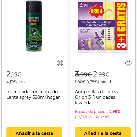
Price reduced f
to
2
3
2
,15€
,99€
,99€
4,13€/litro
1,00€
0,75€/unidad
Insecticida concentrado
Antipolillas de pinza
Lanta spray 520ml hogar
Orion 3+1 unidades
lavanda
Bajada de precio a
2.99€
(23/07/26 - 31/12/26)
Añadir a la cesta
Añadir a la cesta