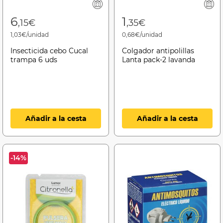
6
1
,15€
,35€
1,03€/unidad
0,68€/unidad
Insecticida cebo Cucal
Colgador antipolillas
trampa 6 uds
Lanta pack-2 lavanda
Añadir a la cesta
Añadir a la cesta
-14%