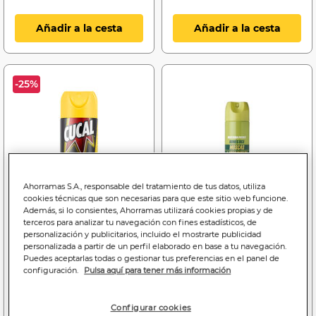
Añadir a la cesta
Añadir a la cesta
-25%
Ahorramas S.A., responsable del tratamiento de tus datos, utiliza
cookies técnicas que son necesarias para que este sitio web funcione.
Además, si lo consientes, Ahorramas utilizará cookies propias y de
terceros para analizar tu navegación con fines estadísticos, de
personalización y publicitarios, incluido el mostrarte publicidad
personalizada a partir de un perfil elaborado en base a tu navegación.
Puedes aceptarlas todas o gestionar tus preferencias en el panel de
configuración.
Pulsa aquí para tener más información
Price reduced from
to
6
4
2
,65€
,99€
,35€
16,63€
12,47€/litro
3,13€/litro
Configurar cookies