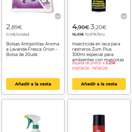
Price reduced f
to
2
4
3
,89€
,90€
,20€
0,14€/unidad
16,33€
10,67€/litro
Bolsas Antipolillas Aroma
Insecticida en laca para
a Lavanda Fresca Orion -
rastreros Zum Plus
Bolsa de 20uds
300ml especial para
ambientes con mascotas
Bajada de precio a
3.20€
(06/08/26 - 19/08/26)
Añadir a la cesta
Añadir a la cesta