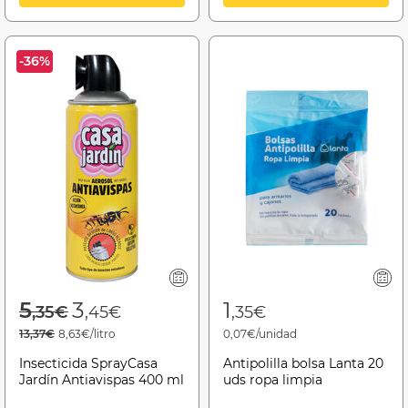
-36%
Price reduced from
to
5
3
1
,35€
,45€
,35€
13,37€
8,63€/litro
0,07€/unidad
Insecticida SprayCasa
Antipolilla bolsa Lanta 20
Jardín Antiavispas 400 ml
uds ropa limpia