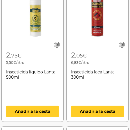
2
2
,75€
,05€
5,50€/litro
6,83€/litro
Insecticida líquido Lanta
Insecticida laca Lanta
500ml
300ml
Añadir a la cesta
Añadir a la cesta