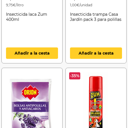
9,75€/litro
1,00€/unidad
Insecticida laca Zum
Insecticida trampa Casa
400ml
Jardín pack 3 para polillas
Añadir a la cesta
Añadir a la cesta
-35%