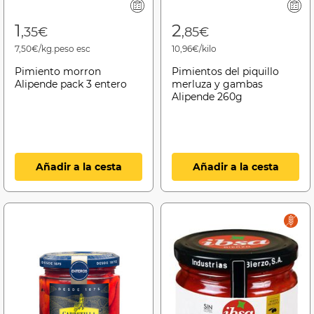
1
2
,35€
,85€
7,50€/kg.peso esc
10,96€/kilo
Pimiento morron
Pimientos del piquillo
Alipende pack 3 entero
merluza y gambas
Alipende 260g
Añadir a la cesta
Añadir a la cesta