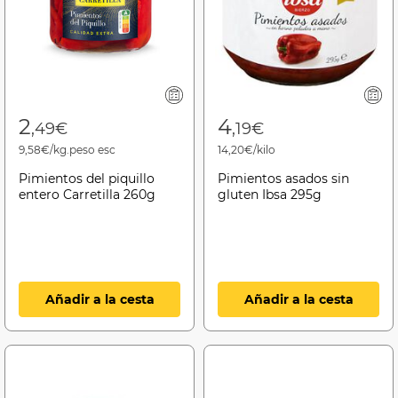
2
4
,49€
,19€
9,58€/kg.peso esc
14,20€/kilo
Pimientos del piquillo
Pimientos asados sin
entero Carretilla 260g
gluten Ibsa 295g
Añadir a la cesta
Añadir a la cesta