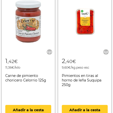
1
2
,42€
,40€
11,36€/kilo
9,60€/kg.peso esc
Carne de pimiento
Pimientos en tiras al
choricero Celorrio 125g
horno de leña Suquipa
250g
Añadir a la cesta
Añadir a la cesta