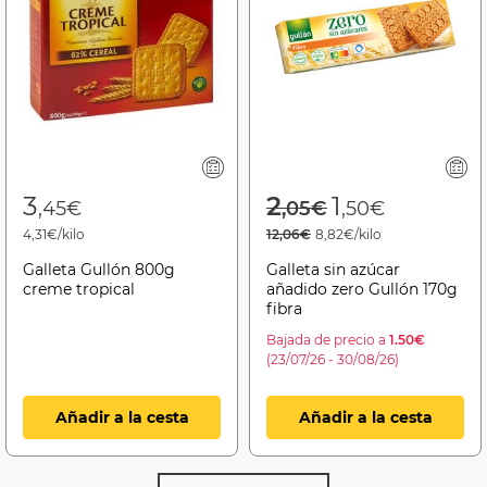
Price reduced f
to
3
2
1
,45€
,05€
,50€
4,31€/kilo
12,06€
8,82€/kilo
Galleta Gullón 800g
Galleta sin azúcar
creme tropical
añadido zero Gullón 170g
fibra
Bajada de precio a
1.50€
(23/07/26 - 30/08/26)
Añadir a la cesta
Añadir a la cesta