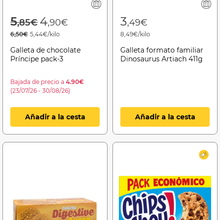
Price reduced from
to
5
4
3
,85€
,90€
,49€
6,50€
5,44€/kilo
8,49€/kilo
Galleta de chocolate
Galleta formato familiar
Príncipe pack-3
Dinosaurus Artiach 411g
Bajada de precio a
4.90€
(23/07/26 - 30/08/26)
Añadir a la cesta
Añadir a la cesta