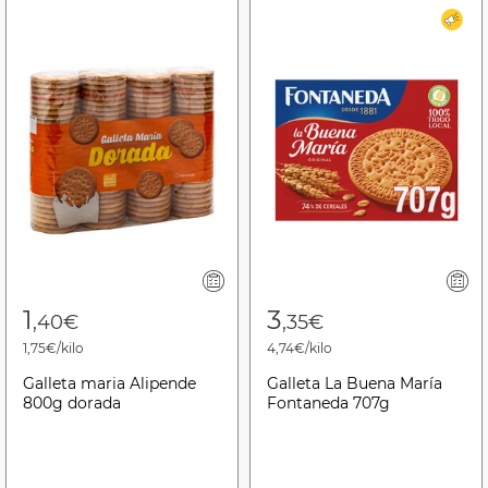
1
3
,40€
,35€
1,75€/kilo
4,74€/kilo
Galleta maria Alipende
Galleta La Buena María
800g dorada
Fontaneda 707g