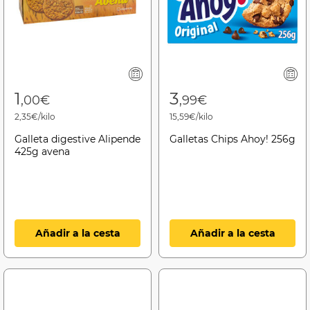
1
3
,00€
,99€
2,35€/kilo
15,59€/kilo
Galleta digestive Alipende
Galletas Chips Ahoy! 256g
425g avena
Añadir a la cesta
Añadir a la cesta