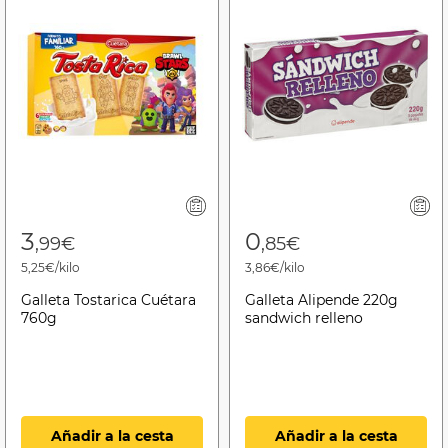
3
0
,99€
,85€
5,25€/kilo
3,86€/kilo
Galleta Tostarica Cuétara
Galleta Alipende 220g
760g
sandwich relleno
Añadir a la cesta
Añadir a la cesta