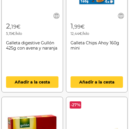
2
1
,19€
,99€
5,15€/kilo
12,44€/kilo
Galleta digestive Gullón
Galleta Chips Ahoy 160g
425g con avena y naranja
mini
Añadir a la cesta
Añadir a la cesta
-27%