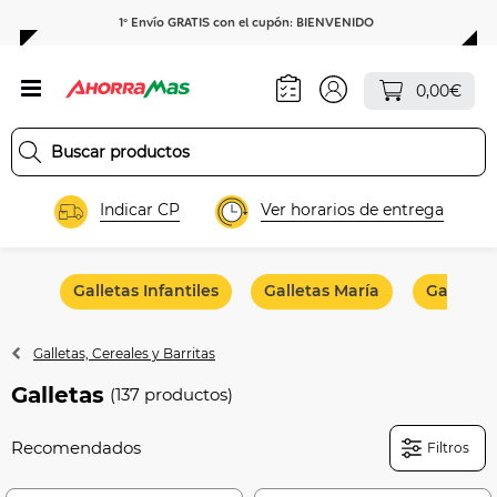
1º Envío GRATIS con el cupón: BIENVENIDO
0,00€
Indicar CP
Ver horarios de entrega
Galletas Infantiles
Galletas María
Galletas
Galletas, Cereales y Barritas
Galletas
(137 productos)
Filtros