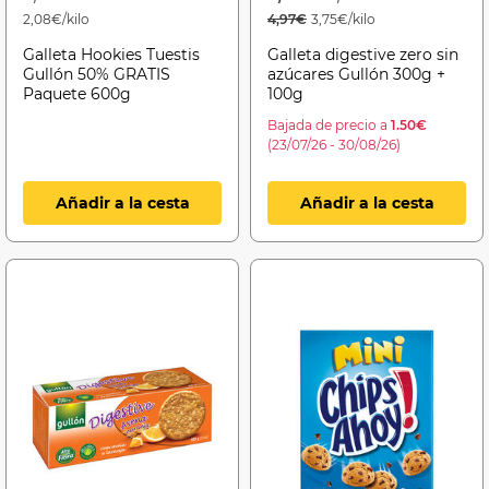
2,08€/kilo
4,97€
3,75€/kilo
Galleta Hookies Tuestis
Galleta digestive zero sin
Gullón 50% GRATIS
azúcares Gullón 300g +
Paquete 600g
100g
Bajada de precio a
1.50€
(23/07/26 - 30/08/26)
Añadir a la cesta
Añadir a la cesta