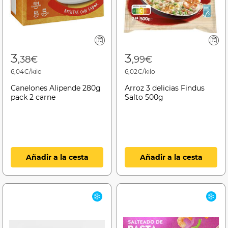
3
3
,38€
,99€
6,04€/kilo
6,02€/kilo
Canelones Alipende 280g
Arroz 3 delicias Findus
pack 2 carne
Salto 500g
Añadir a la cesta
Añadir a la cesta