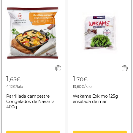
1
1
,65€
,70€
4,12€/kilo
13,60€/kilo
Parrillada campestre
Wakame Exkimo 125g
Congelados de Navarra
ensalada de mar
400g