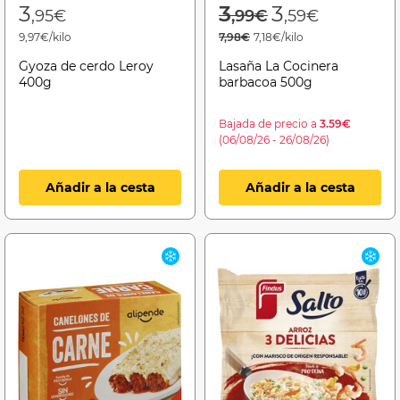
Price reduced f
to
3
3
3
,95€
,99€
,59€
9,97€/kilo
7,98€
7,18€/kilo
Gyoza de cerdo Leroy
Lasaña La Cocinera
400g
barbacoa 500g
Bajada de precio a
3.59€
(06/08/26 - 26/08/26)
Añadir a la cesta
Añadir a la cesta