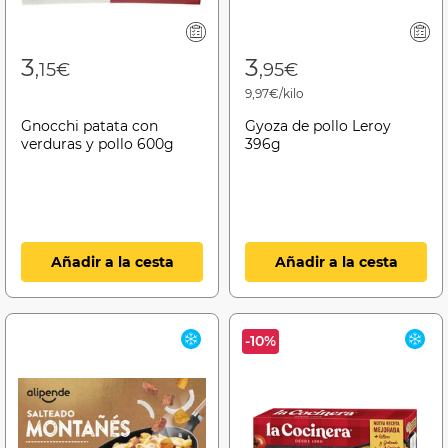
3
3
,15€
,95€
9,97€/kilo
Gnocchi patata con
Gyoza de pollo Leroy
verduras y pollo 600g
396g
Añadir a la cesta
Añadir a la cesta
-10%