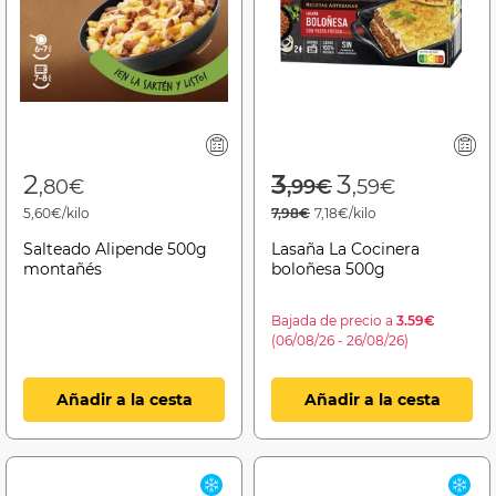
Price reduced f
to
2
3
3
,80€
,99€
,59€
5,60€/kilo
7,98€
7,18€/kilo
Salteado Alipende 500g
Lasaña La Cocinera
montañés
boloñesa 500g
Bajada de precio a
3.59€
(06/08/26 - 26/08/26)
Añadir a la cesta
Añadir a la cesta