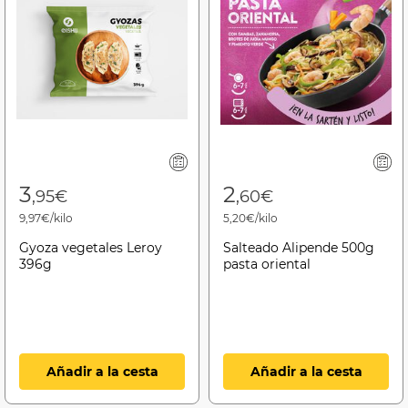
3
2
,95€
,60€
9,97€/kilo
5,20€/kilo
Gyoza vegetales Leroy
Salteado Alipende 500g
396g
pasta oriental
Añadir a la cesta
Añadir a la cesta