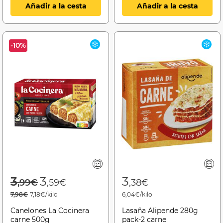
Añadir a la cesta
Añadir a la cesta
-10%
Price reduced from
to
3
3
3
,99€
,59€
,38€
7,98€
7,18€/kilo
6,04€/kilo
Canelones La Cocinera
Lasaña Alipende 280g
carne 500g
pack-2 carne