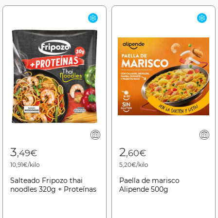
3
2
,49€
,60€
10,91€/kilo
5,20€/kilo
Salteado Fripozo thai
Paella de marisco
noodles 320g + Proteínas
Alipende 500g