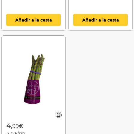
Añadir a la cesta
Añadir a la cesta
4
,99€
12,47€/kilo