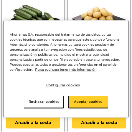
Ahorramas S.A., responsable del tratamiento de tus datos, utiliza
cookies técnicas que son necesarias para que este sitio web funcione.
Además, si lo consientes, Ahorramas utilizará cookies propias y de
terceros para analizar tu navegación con fines estadísticos, de
personalización y publicitarios, incluido el mostrarte publicidad
personalizada a partir de un perfil elaborado en base a tu navegación.
Price reduced from
to
Price reduced f
to
1
1
1
1
Puedes aceptarlas todas o gestionar tus preferencias en el panel de
,59€
,39€
,89€
,59€
configuración.
Pulsa aquí para tener más información
1,59€
1,39€/kg
1,89€
1,59€/kg
Calabacín
Patata
Configurar cookies
Bajada de precio a
1.39€
Bajada de precio a
1.59€
Rechazar cookies
Aceptar cookies
(06/08/26 - 12/08/26)
(06/08/26 - 12/08/26)
Añadir a la cesta
Añadir a la cesta