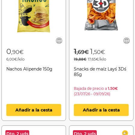
Price reduced f
to
0
1
1
,90€
,69€
,50€
6,00€/kilo
19,88€
17,65€/kilo
Nachos Alipende 150g
Snacks de maíz Lay´s 3D´s
85g
Bajada de precio a
1.50€
(23/07/26 - 09/09/26)
Añadir a la cesta
Añadir a la cesta
Dto. 2 uds
Dto. 2 uds