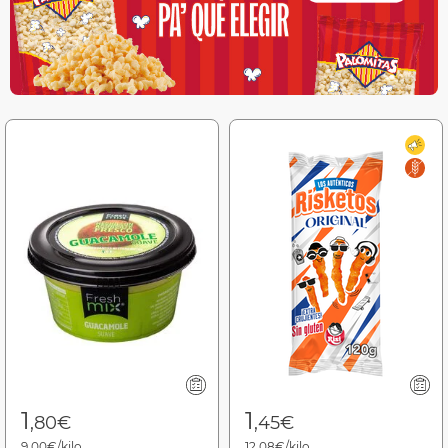
1
1
,80€
,45€
9,00€/kilo
12,08€/kilo