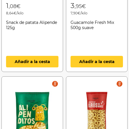
1
3
,08€
,95€
8,64€/kilo
7,90€/kilo
Snack de patata Alipende
Guacamole Fresh Mix
125g
500g suave
Añadir a la cesta
Añadir a la cesta