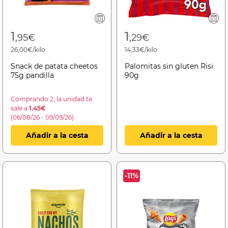
1
1
,95€
,29€
26,00€/kilo
14,33€/kilo
Snack de patata cheetos
Palomitas sin gluten Risi
75g pandilla
90g
Comprando 2, la unidad te
sale a
1.45€
(06/08/26 - 09/09/26)
Añadir a la cesta
Añadir a la cesta
-11%