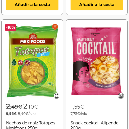
Añadir a la cesta
Añadir a la cesta
-16%
Price reduced from
to
2
2
1
,49€
,10€
,55€
9,96€
8,40€/kilo
7,75€/kilo
Nachos de maíz Totopos
Snack cocktail Alipende
Mexifoods 250g
200g