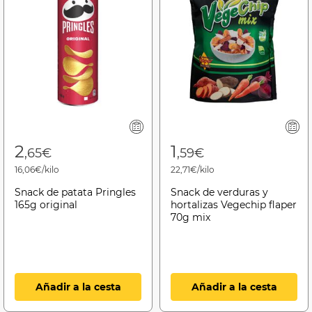
2
1
,65€
,59€
16,06€/kilo
22,71€/kilo
Snack de patata Pringles
Snack de verduras y
165g original
hortalizas Vegechip flaper
70g mix
Añadir a la cesta
Añadir a la cesta