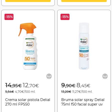
-15%
-15%
Price reduced from
to
Price reduced f
to
14
12
9
8
,95€
,70€
,90€
,45€
5,54€
4,70€/100 ml.
13,20€
11,27€/100 ml.
Crema solar pistola Delial
Bruma solar spray Delial
270 ml FPS50
75ml f50 facial super uv