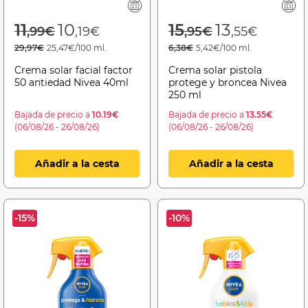
Price reduced from
to
Price reduced f
to
11
10
15
13
,99€
,19€
,95€
,55€
29,97€
25,47€/100 ml.
6,38€
5,42€/100 ml.
Crema solar facial factor
Crema solar pistola
50 antiedad Nivea 40ml
protege y broncea Nivea
250 ml
Bajada de precio a
10.19€
Bajada de precio a
13.55€
(06/08/26 - 26/08/26)
(06/08/26 - 26/08/26)
Añadir a la cesta
Añadir a la cesta
-15%
-10%