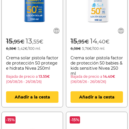
Price reduced from
to
Price reduced f
to
15
13
15
14
,95€
,55€
,95€
,40€
6,38€
5,42€/100 ml.
6,38€
5,76€/100 ml.
Crema solar pistola factor
Crema solar pistola factor
de protección 50 protege
de protección 50 babies &
e hidrata Nivea 250ml
kids sensitive Nivea 250
ml
Bajada de precio a
13.55€
Bajada de precio a
14.40€
(06/08/26 - 26/08/26)
(06/08/26 - 26/08/26)
Añadir a la cesta
Añadir a la cesta
-15%
-15%