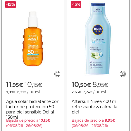
-15%
-15%
Price reduced from
to
Price reduced f
to
11
10
10
8
,95€
,15€
,50€
,95€
7,97€
6,77€/100 ml.
2,63€
2,24€/100 ml.
Agua solar hidratante con
Aftersun Nivea 400 ml
factor de protección 50
refrescante & calma la
para piel sensible Delial
piel
150ml
Bajada de precio a
10.15€
Bajada de precio a
8.95€
(06/08/26 - 26/08/26)
(06/08/26 - 26/08/26)