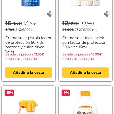
Price reduced from
to
Price reduced f
to
16
13
12
10
,95€
,55€
,99€
,99€
6,78€
5,42€/100 ml.
86,60€
73,27€/100 ml.
Crema solar pistola factor
Crema solar facial stick
de protección 50 kids
con factor de protección
protege y cuida Nivea
50 Nivea 15ml
250ml
Bajada de precio a
13.55€
Bajada de precio a
10.99€
(06/08/26 - 26/08/26)
(06/08/26 - 26/08/26)
Añadir a la cesta
Añadir a la cesta
-15%
-9%