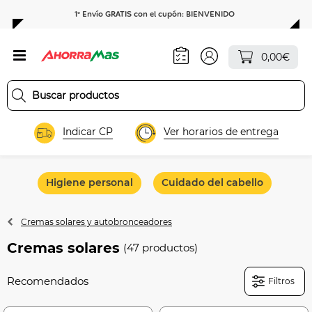
1º Envío GRATIS con el cupón: BIENVENIDO
0,00€
Indicar CP
Ver horarios de entrega
Higiene personal
Cuidado del cabello
Hig
Cremas solares y autobronceadores
Cremas solares
(47 productos)
Filtros