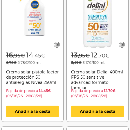
Price reduced from
to
Price reduced f
to
16
14
13
12
,95€
,45€
,95€
,70€
6,78€
5,78€/100 ml.
3,49€
3,17€/100 ml.
Crema solar pistola factor
Crema solar Delial 400ml
de protección 50
FPS 50 sensitive
antialergias Nivea 250ml
advanced formato
familiar
Bajada de precio a
14.45€
Bajada de precio a
12.70€
(06/08/26 - 26/08/26)
(06/08/26 - 26/08/26)
Añadir a la cesta
Añadir a la cesta