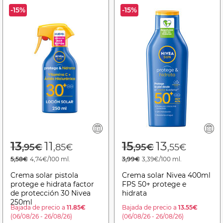
-15%
-15%
Price reduced from
to
Price reduced f
to
13
11
15
13
,95€
,85€
,95€
,55€
5,58€
4,74€/100 ml.
3,99€
3,39€/100 ml.
Crema solar pistola
Crema solar Nivea 400ml
protege e hidrata factor
FPS 50+ protege e
de protección 30 Nivea
hidrata
250ml
Bajada de precio a
11.85€
Bajada de precio a
13.55€
(06/08/26 - 26/08/26)
(06/08/26 - 26/08/26)