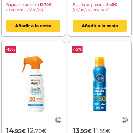
Bajada de precio a
12.70€
Bajada de precio a
8.45€
(06/08/26 - 26/08/26)
(06/08/26 - 26/08/26)
Añadir a la cesta
Añadir a la cesta
-15%
-15%
Price reduced from
to
Price reduced f
to
14
12
13
11
,95€
,70€
,95€
,85€