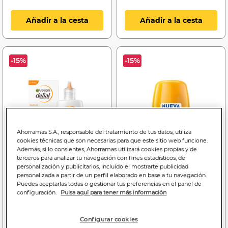
Añadir a la cesta
Añadir a la cesta
-15%
-15%
Ahorramas S.A., responsable del tratamiento de tus datos, utiliza
cookies técnicas que son necesarias para que este sitio web funcione.
Además, si lo consientes, Ahorramas utilizará cookies propias y de
terceros para analizar tu navegación con fines estadísticos, de
personalización y publicitarios, incluido el mostrarte publicidad
personalizada a partir de un perfil elaborado en base a tu navegación.
Puedes aceptarlas todas o gestionar tus preferencias en el panel de
configuración.
Pulsa aquí para tener más información
Price reduced from
to
Price reduced f
to
13
11
8
7
,95€
,85€
,99€
,65€
34,87€
29,62€/100 ml.
17,98€
15,30€/100 ml.
Configurar cookies