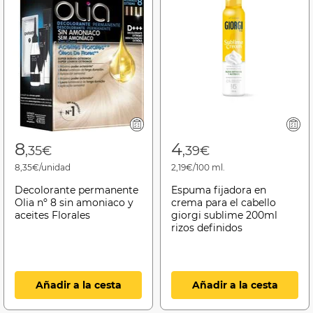
8
4
,35€
,39€
8,35€/unidad
2,19€/100 ml.
Decolorante permanente
Espuma fijadora en
Olia nº 8 sin amoniaco y
crema para el cabello
aceites Florales
giorgi sublime 200ml
rizos definidos
Añadir a la cesta
Añadir a la cesta