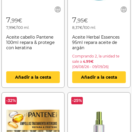
7
7
,99€
,95€
7,99€/100 ml.
8,37€/100 ml.
Aceite cabello Pantene
Aceite Herbal Essences
100ml repara & protege
95ml repara aceite de
con keratina
argán
Comprando 2, la unidad te
sale a
4.99€
(06/08/26 - 09/09/26)
Añadir a la cesta
Añadir a la cesta
-32%
-25%