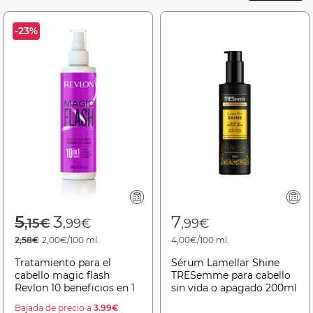
-23%
Price reduced from
to
5
3
7
,15€
,99€
,99€
2,58€
2,00€/100 ml.
4,00€/100 ml.
Tratamiento para el
Sérum Lamellar Shine
cabello magic flash
TRESemme para cabello
Revlon 10 beneficios en 1
sin vida o apagado 200ml
Bajada de precio a
3.99€