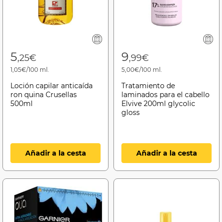
5
9
,25€
,99€
1,05€/100 ml.
5,00€/100 ml.
Loción capilar anticaída
Tratamiento de
ron quina Crusellas
laminados para el cabello
500ml
Elvive 200ml glycolic
gloss
Añadir a la cesta
Añadir a la cesta