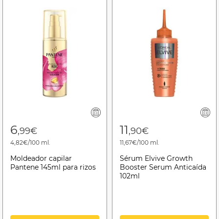
6
11
,99€
,90€
4,82€/100 ml.
11,67€/100 ml.
Moldeador capilar
Sérum Elvive Growth
Pantene 145ml para rizos
Booster Serum Anticaída
102ml