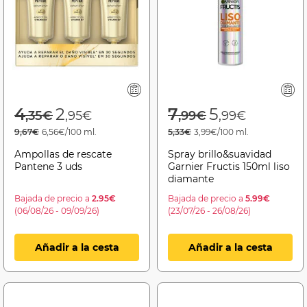
Price reduced from
to
Price reduced f
to
4
2
7
5
,35€
,95€
,99€
,99€
9,67€
6,56€/100 ml.
5,33€
3,99€/100 ml.
Ampollas de rescate
Spray brillo&suavidad
Pantene 3 uds
Garnier Fructis 150ml liso
diamante
Bajada de precio a
2.95€
Bajada de precio a
5.99€
(06/08/26 - 09/09/26)
(23/07/26 - 26/08/26)
Añadir a la cesta
Añadir a la cesta