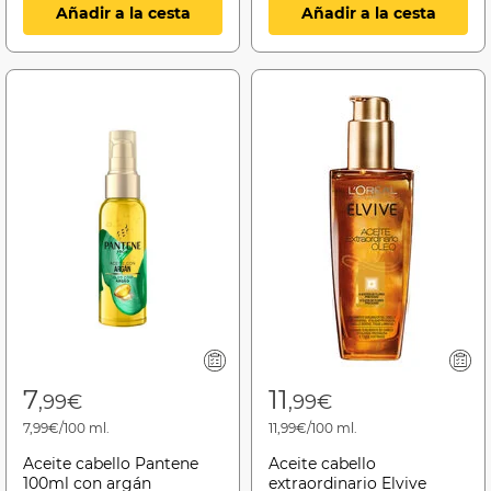
Añadir a la cesta
Añadir a la cesta
7
11
,99€
,99€
7,99€/100 ml.
11,99€/100 ml.
Aceite cabello Pantene
Aceite cabello
100ml con argán
extraordinario Elvive