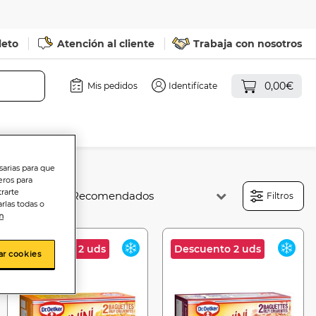
leto
Atención al cliente
Trabaja con nosotros
0,00€
Mis pedidos
Identifícate
sarias para que
eros para
trarte
Ordenar:
Filtros
rlas todas o
n
Descuento 2 uds
Descuento 2 uds
ar cookies