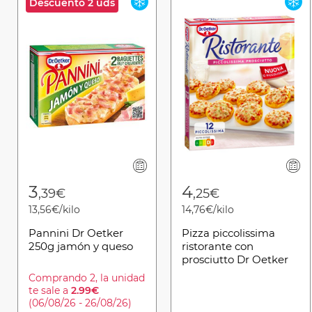
Descuento 2 uds
3
4
,39€
,25€
13,56€/kilo
14,76€/kilo
Pannini Dr Oetker
Pizza piccolissima
250g jamón y queso
ristorante con
prosciutto Dr Oetker
288g
Comprando 2, la unidad
te sale a
2.99€
(06/08/26 - 26/08/26)