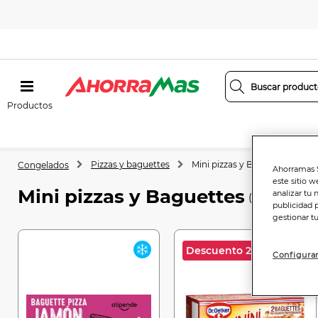
Productos
Pizzas y baguettes
Mini pizzas y Baguettes
Congelados
Ahorramas S
este sitio w
Mini pizzas y Baguettes
analizar tu 
(9 productos)
publicidad 
gestionar t
Descuento 2 uds
Configurar