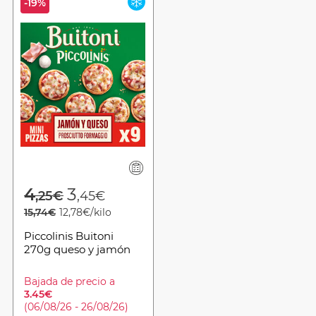
-19%
Price reduced from
to
4
3
,25€
,45€
15,74€
12,78€/kilo
Piccolinis Buitoni
270g queso y jamón
Bajada de precio a
3.45€
(06/08/26 - 26/08/26)