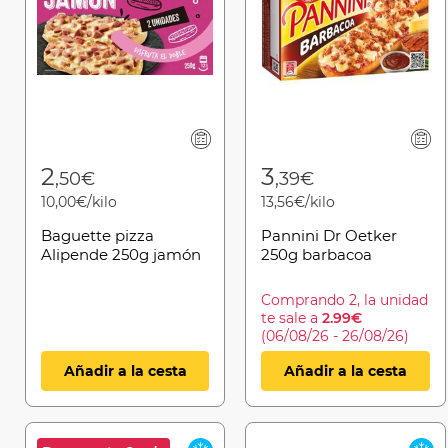
2
3
,50€
,39€
10,00€/kilo
13,56€/kilo
Baguette pizza
Pannini Dr Oetker
Alipende 250g jamón
250g barbacoa
Comprando 2, la unidad
te sale a
2.99€
(06/08/26 - 26/08/26)
Añadir a la cesta
Añadir a la cesta