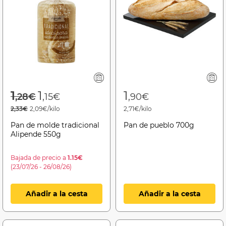
Price reduced from
to
1
1
1
,28€
,15€
,90€
2,33€
2,09€/kilo
2,71€/kilo
Pan de molde tradicional
Pan de pueblo 700g
Alipende 550g
Bajada de precio a
1.15€
(23/07/26 - 26/08/26)
Añadir a la cesta
Añadir a la cesta