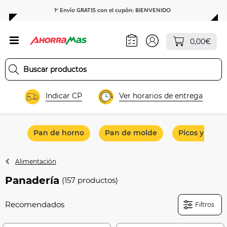
1º Envío GRATIS con el cupón: BIENVENIDO
0,00€
Indicar CP
Ver horarios de entrega
Pan de horno
Pan de molde
Picos y colin
Alimentación
Panadería
(157 productos)
Filtros