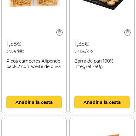
1
1
,58€
,35€
3,95€/kilo
5,40€/kilo
Picos camperos Alipende
Barra de pan 100%
pack 2 con aceite de oliva
integral 250g
Añadir a la cesta
Añadir a la cesta