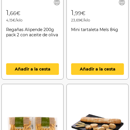
1
1
,66€
,99€
4,15€/kilo
23,69€/kilo
Regañas Alipende 200g
Mini tartaleta Mels 84g
pack 2 con aceite de oliva
Añadir a la cesta
Añadir a la cesta