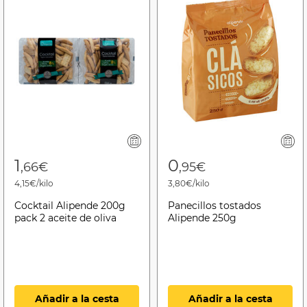
1
0
,66€
,95€
4,15€/kilo
3,80€/kilo
Cocktail Alipende 200g
Panecillos tostados
pack 2 aceite de oliva
Alipende 250g
Añadir a la cesta
Añadir a la cesta