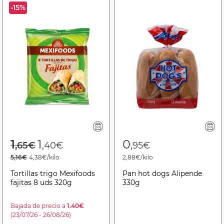
-15%
Price reduced from
to
1
1
0
,65€
,40€
,95€
5,16€
4,38€/kilo
2,88€/kilo
Tortillas trigo Mexifoods
Pan hot dogs Alipende
fajitas 8 uds 320g
330g
Bajada de precio a
1.40€
(23/07/26 - 26/08/26)