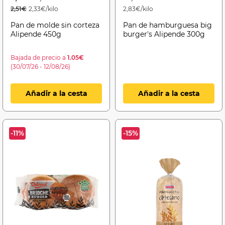
2,51€
2,33€/kilo
2,83€/kilo
Pan de molde sin corteza
Pan de hamburguesa big
Alipende 450g
burger's Alipende 300g
Bajada de precio a
1.05€
(30/07/26 - 12/08/26)
Añadir a la cesta
Añadir a la cesta
-11%
-15%