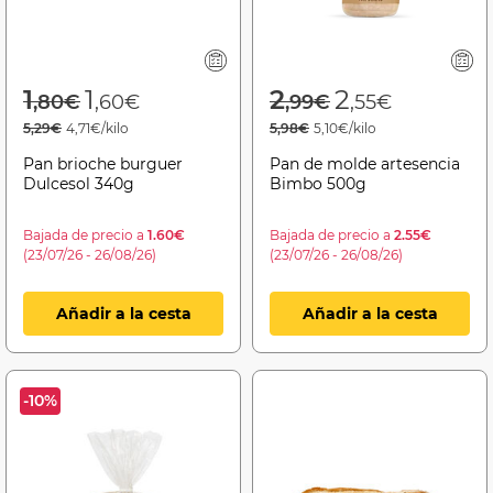
Price reduced from
to
Price reduced f
to
1
1
2
2
,80€
,60€
,99€
,55€
5,29€
4,71€/kilo
5,98€
5,10€/kilo
Pan brioche burguer
Pan de molde artesencia
Dulcesol 340g
Bimbo 500g
Bajada de precio a
1.60€
Bajada de precio a
2.55€
(23/07/26 - 26/08/26)
(23/07/26 - 26/08/26)
Añadir a la cesta
Añadir a la cesta
-10%