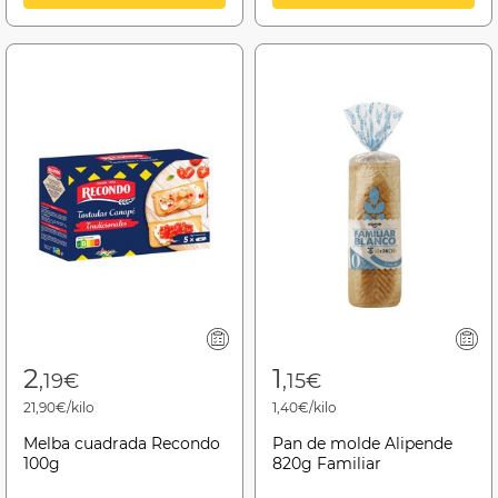
2
1
,19€
,15€
21,90€/kilo
1,40€/kilo
Melba cuadrada Recondo
Pan de molde Alipende
100g
820g Familiar