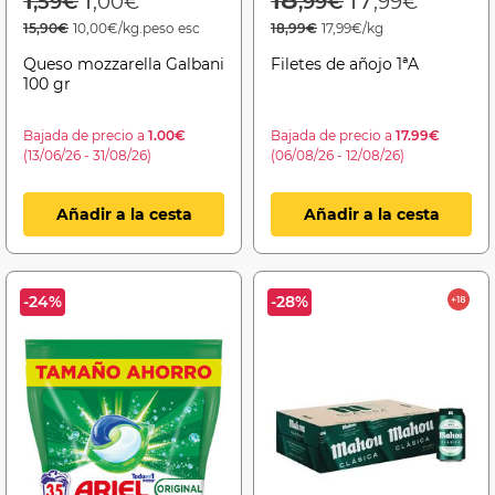
,59€
,00€
,99€
,99€
15,90€
10,00€/kg.peso esc
18,99€
17,99€/kg
Queso mozzarella Galbani
Filetes de añojo 1ªA
100 gr
Bajada de precio a
1.00€
Bajada de precio a
17.99€
(13/06/26 - 31/08/26)
(06/08/26 - 12/08/26)
Añadir a la cesta
Añadir a la cesta
-24%
-28%