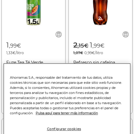
Price reduced f
to
1
2
1
,99€
,15€
,99€
1,33€/litro
1,07€
0,99€/litro
Fuze Tea Té Verde
Refresco sin cafeína
Maracuyá 1,5L Botella
Coca-Cola botella 2l
Ahorramas S.A., responsable del tratamiento de tus datos, utiliza
Comprando 2, la unidad te
Bajada de precio a
1.99€
cookies técnicas que son necesarias para que este sitio web funcione.
sale a
1.49€
(28/05/26 - 31/08/26)
Además, si lo consientes, Ahorramas utilizará cookies propias y de
(23/07/26 - 16/08/26)
terceros para analizar tu navegación con fines estadísticos, de
personalización y publicitarios, incluido el mostrarte publicidad
Añadir a la cesta
Añadir a la cesta
personalizada a partir de un perfil elaborado en base a tu navegación.
Puedes aceptarlas todas o gestionar tus preferencias en el panel de
configuración.
Pulsa aquí para tener más información
-6%
-38%
Configurar cookies