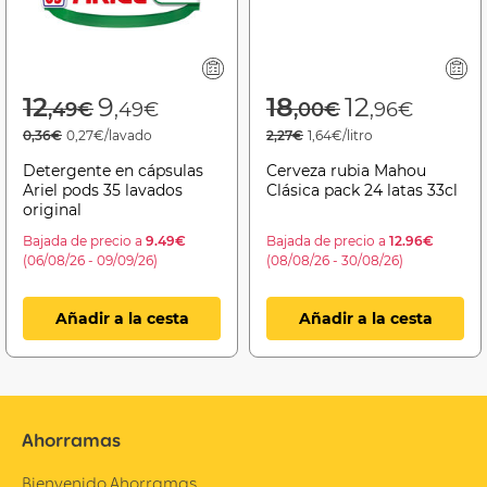
Price reduced from
to
Price reduced f
to
12
9
18
12
,49€
,49€
,00€
,96€
0,36€
0,27€/lavado
2,27€
1,64€/litro
Detergente en cápsulas
Cerveza rubia Mahou
Ariel pods 35 lavados
Clásica pack 24 latas 33cl
original
Bajada de precio a
9.49€
Bajada de precio a
12.96€
(06/08/26 - 09/09/26)
(08/08/26 - 30/08/26)
Añadir a la cesta
Añadir a la cesta
Ahorramas
Bienvenido Ahorramas