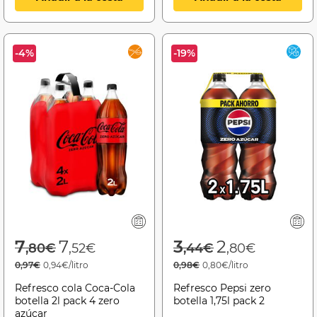
-4%
-19%
Price reduced from
to
Price reduced f
to
7
7
3
2
,80€
,52€
,44€
,80€
0,97€
0,94€/litro
0,98€
0,80€/litro
Refresco cola Coca-Cola
Refresco Pepsi zero
botella 2l pack 4 zero
botella 1,75l pack 2
azúcar