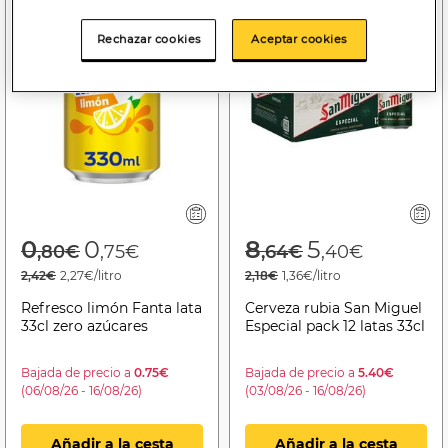
Rechazar cookies
Aceptar cookies
Price reduced from
to
Price reduced f
to
0
0
8
5
,80€
,75€
,64€
,40€
2,42€
2,27€/litro
2,18€
1,36€/litro
Refresco limón Fanta lata
Cerveza rubia San Miguel
33cl zero azúcares
Especial pack 12 latas 33cl
Bajada de precio a
0.75€
Bajada de precio a
5.40€
(06/08/26 - 16/08/26)
(03/08/26 - 16/08/26)
Añadir a la cesta
Añadir a la cesta