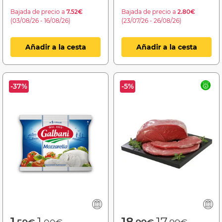
Bajada de precio a
7.52€
Bajada de precio a
2.80€
(03/08/26 - 16/08/26)
(23/07/26 - 26/08/26)
Añadir a la cesta
Añadir a la cesta
-37%
-5%
Price reduced from
to
Price reduced f
to
1
1
18
17