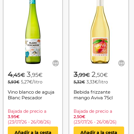
Price reduced from
to
Price reduced f
to
4
3
3
2
,45€
,95€
,99€
,50€
5,93€
5,27€/litro
5,32€
3,33€/litro
Vino blanco de aguja
Bebida frizzante
Blanc Pescador
mango Aviva 75cl
Bajada de precio a
Bajada de precio a
3.95€
2.50€
(23/07/26 - 26/08/26)
(23/07/26 - 26/08/26)
Añadir a la cesta
Añadir a la cesta