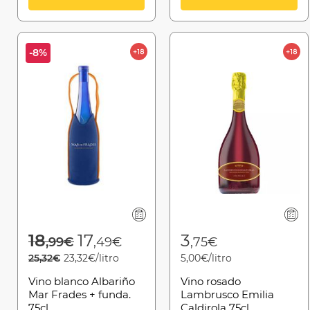
-8%
Price reduced from
to
18
17
3
,99€
,49€
,75€
25,32€
23,32€/litro
5,00€/litro
Vino blanco Albariño
Vino rosado
Mar Frades + funda.
Lambrusco Emilia
75cl
Caldirola 75cl