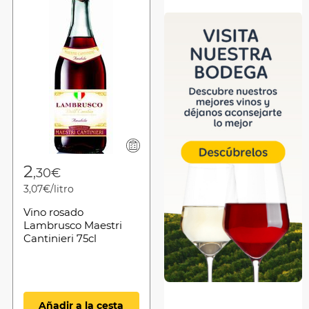
from
2
,30€
3,07€/litro
Vino rosado
Lambrusco Maestri
Cantinieri 75cl
Añadir a la cesta