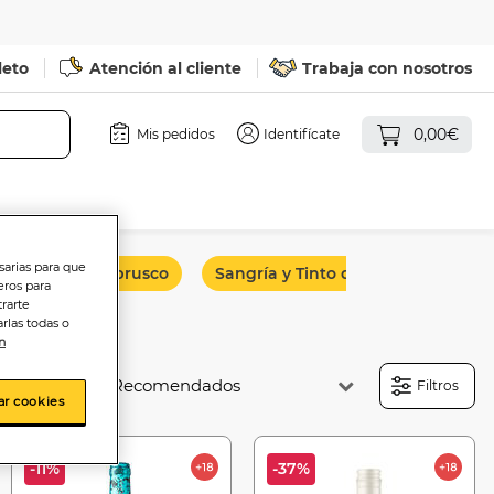
leto
Atención al cliente
Trabaja con nosotros
0,00€
Mis pedidos
Identifícate
sarias para que
pumosos y lambrusco
Sangría y Tinto de verano
eros para
trarte
rlas todas o
n
Ordenar:
Filtros
ar cookies
-11%
-37%