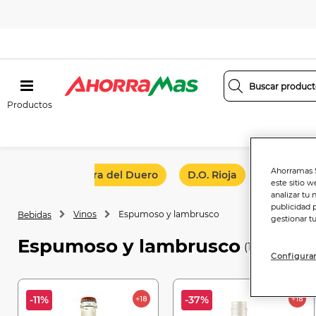
Productos
Ahorramas S
D.O. Ribera del Duero
D.O. Rioja
D.O. Val
este sitio w
analizar tu 
publicidad 
Vinos
Espumoso y lambrusco
Bebidas
gestionar t
Espumoso y lambrusco
(10 productos
Configurar
-11%
-37%