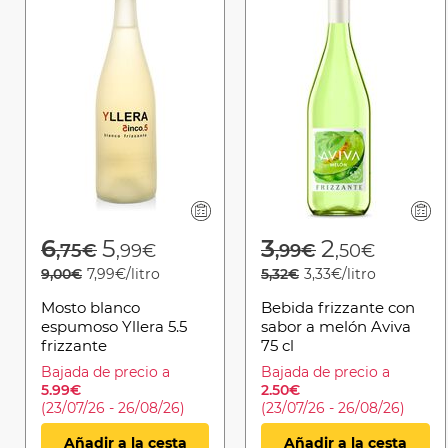
Price reduced from
to
Price reduced 
to
6
5
3
2
,75€
,99€
,99€
,50€
9,00€
7,99€/litro
5,32€
3,33€/litro
Mosto blanco
Bebida frizzante con
espumoso Yllera 5.5
sabor a melón Aviva
frizzante
75 cl
Bajada de precio a
Bajada de precio a
5.99€
2.50€
(23/07/26 - 26/08/26)
(23/07/26 - 26/08/26)
Añadir a la cesta
Añadir a la cesta