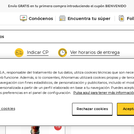
Envío GRATIS en tu primera compra introduciendo el cupón BIENVENIDO
Conócenos
Encuentra tu súper
Fol
Indicar CP
Ver horarios de entrega
.A., responsable del tratamiento de tus datos, utiliza cookies técnicas que son nece
depeñas y La Mancha
Semidulces
Albariños
Es
eb funcione. Además, si lo consientes, Ahorramas utilizará cookies propias y de terc
navegación con fines estadísticos, de personalización y publicitarios, incluido el mos
personalizada a partir de un perfil elaborado en base a tu navegación. Puedes acepta
us preferencias en el panel de configuración.
Pulsa aquí para tener más informació
)
 cookies
Rechazar cookies
Acept