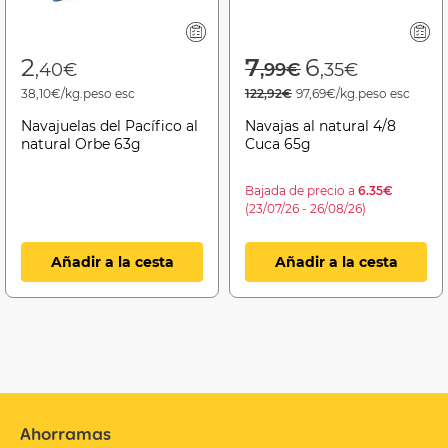
Price reduced f
to
2
7
6
,40€
,99€
,35€
38,10€/kg.peso esc
122,92€
97,69€/kg.peso esc
Navajuelas del Pacífico al
Navajas al natural 4/8
natural Orbe 63g
Cuca 65g
Bajada de precio a
6.35€
(23/07/26 - 26/08/26)
Añadir a la cesta
Añadir a la cesta
Ahorramas