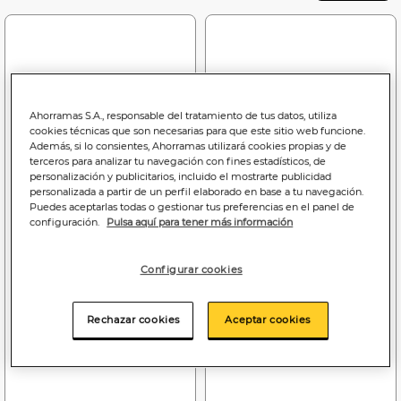
Ahorramas S.A., responsable del tratamiento de tus datos, utiliza
cookies técnicas que son necesarias para que este sitio web funcione.
Además, si lo consientes, Ahorramas utilizará cookies propias y de
terceros para analizar tu navegación con fines estadísticos, de
personalización y publicitarios, incluido el mostrarte publicidad
personalizada a partir de un perfil elaborado en base a tu navegación.
Puedes aceptarlas todas o gestionar tus preferencias en el panel de
configuración.
Pulsa aquí para tener más información
Configurar cookies
4
3
,99€
,49€
55,44€/kg.peso esc
55,40€/kg.peso esc
Rechazar cookies
Aceptar cookies
Berberechos Dani 90g en
Berberechos al natural
bote
Galica 63g