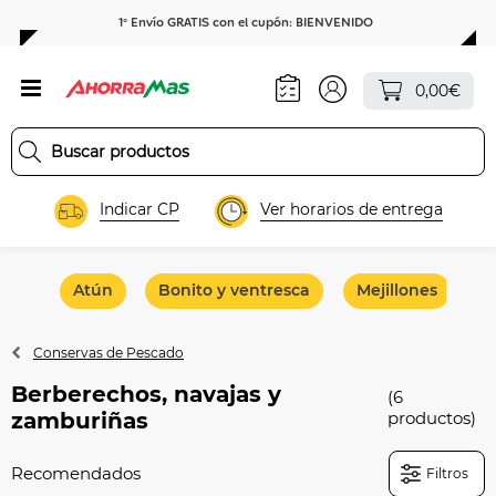
1º Envío GRATIS con el cupón: BIENVENIDO
0,00€
Indicar CP
Ver horarios de entrega
Atún
Bonito y ventresca
Mejillones
S
Conservas de Pescado
Berberechos, navajas y
(6
zamburiñas
productos)
Filtros