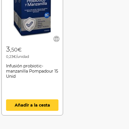
3
,50€
0,23€/unidad
Infusión probiotic-
manzanilla Pompadour 15
Unid
Añadir a la cesta