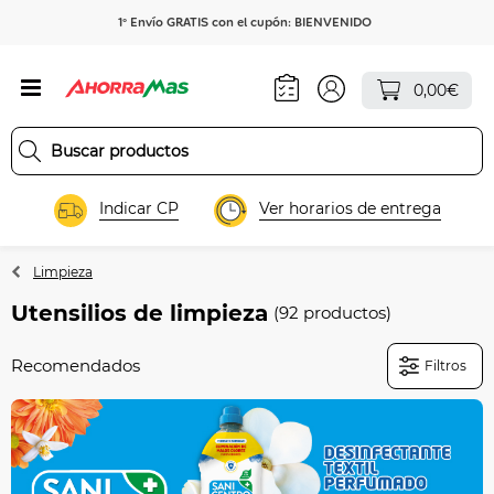
1º Envío GRATIS con el cupón: BIENVENIDO
0,00€
Indicar CP
Ver horarios de entrega
Limpieza
Utensilios de limpieza
(92 productos)
Filtros