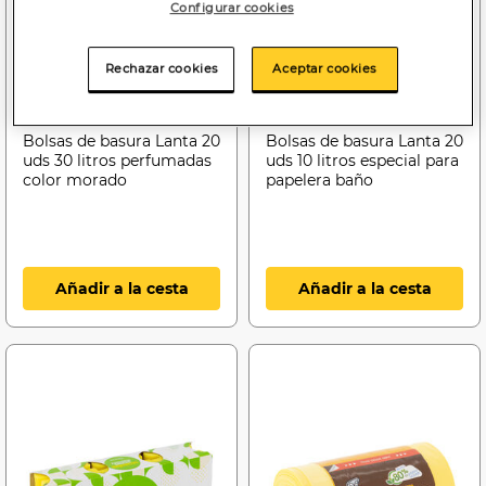
Configurar cookies
Rechazar cookies
Aceptar cookies
1
0
,55€
,75€
0,08€/unidad
0,04€/unidad
Bolsas de basura Lanta 20
Bolsas de basura Lanta 20
uds 30 litros perfumadas
uds 10 litros especial para
color morado
papelera baño
Añadir a la cesta
Añadir a la cesta