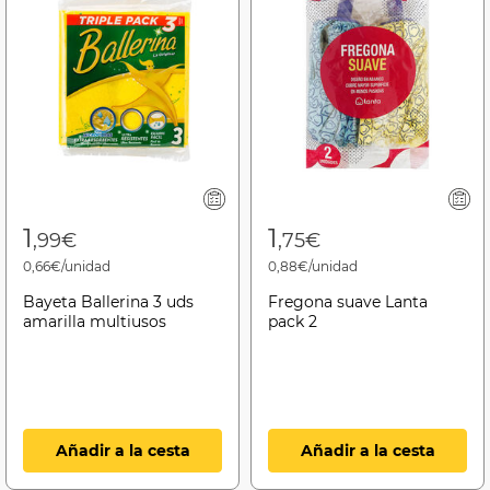
1
1
,99€
,75€
0,66€/unidad
0,88€/unidad
Bayeta Ballerina 3 uds
Fregona suave Lanta
amarilla multiusos
pack 2
Añadir a la cesta
Añadir a la cesta