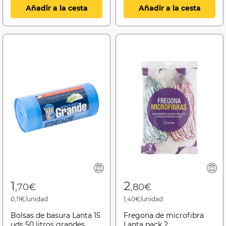
Añadir a la cesta
Añadir a la cesta
1
2
,70€
,80€
0,11€/unidad
1,40€/unidad
Bolsas de basura Lanta 15
Fregona de microfibra
uds 50 litros grandes
Lanta pack 2