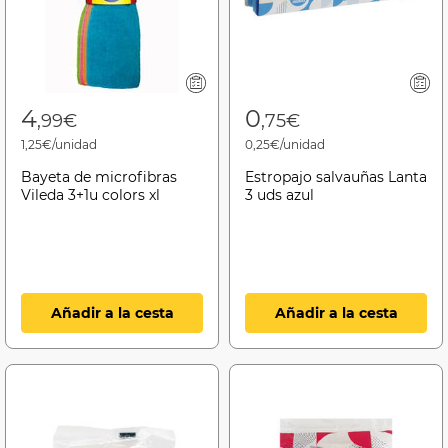
4
0
,99€
,75€
1,25€/unidad
0,25€/unidad
Bayeta de microfibras
Estropajo salvauñas Lanta
Vileda 3+1u colors xl
3 uds azul
Añadir a la cesta
Añadir a la cesta