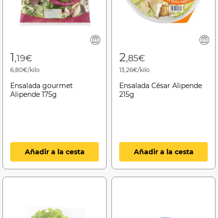
1
2
,19€
,85€
6,80€/kilo
13,26€/kilo
Ensalada gourmet
Ensalada César Alipende
Alipende 175g
215g
Añadir a la cesta
Añadir a la cesta