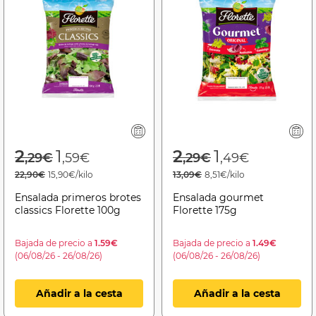
Price reduced from
to
Price reduced f
to
2
1
2
1
,29€
,59€
,29€
,49€
22,90€
15,90€/kilo
13,09€
8,51€/kilo
Ensalada primeros brotes
Ensalada gourmet
classics Florette 100g
Florette 175g
Bajada de precio a
1.59€
Bajada de precio a
1.49€
(06/08/26 - 26/08/26)
(06/08/26 - 26/08/26)
Añadir a la cesta
Añadir a la cesta