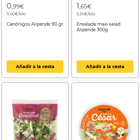
0
1
,99€
,65€
11,00€/kilo
5,50€/kilo
Canónigos Alipende 90 gr
Ensalada maxi salad
Alipende 300g
Añadir a la cesta
Añadir a la cesta