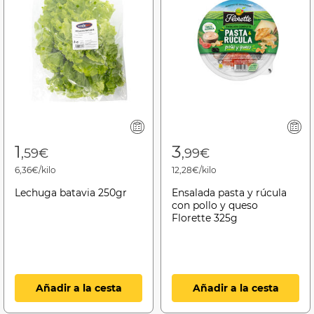
1
3
,59€
,99€
6,36€/kilo
12,28€/kilo
Lechuga batavia 250gr
Ensalada pasta y rúcula
con pollo y queso
Florette 325g
Añadir a la cesta
Añadir a la cesta