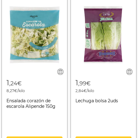
1
1
,24€
,99€
8,27€/kilo
2,84€/kilo
Ensalada corazón de
Lechuga bolsa 2uds
escarola Alipende 150g