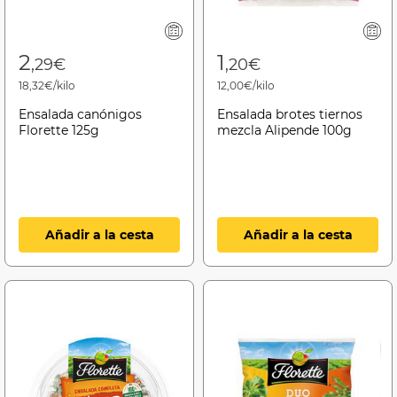
2
1
,29€
,20€
18,32€/kilo
12,00€/kilo
Ensalada canónigos
Ensalada brotes tiernos
Florette 125g
mezcla Alipende 100g
Añadir a la cesta
Añadir a la cesta