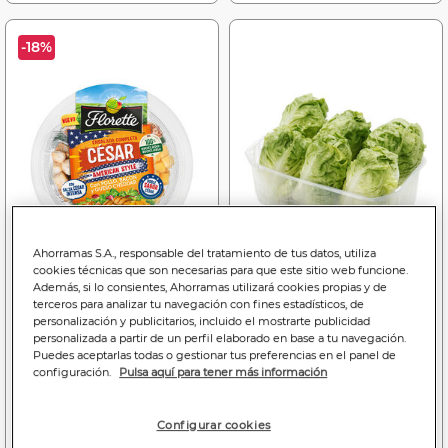
-18%
Ahorramas S.A., responsable del tratamiento de tus datos, utiliza
cookies técnicas que son necesarias para que este sitio web funcione.
Además, si lo consientes, Ahorramas utilizará cookies propias y de
terceros para analizar tu navegación con fines estadísticos, de
Price reduced from
to
3
3
2
,99€
,29€
,59€
personalización y publicitarios, incluido el mostrarte publicidad
personalizada a partir de un perfil elaborado en base a tu navegación.
19,95€
16,45€/kilo
7,40€/kilo
Puedes aceptarlas todas o gestionar tus preferencias en el panel de
configuración.
Pulsa aquí para tener más información
Ensalada césar american
Corazón de lechuga
style Florette 200g
bandeja 6uds
Configurar cookies
Bajada de precio a
3.29€