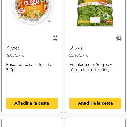
3
2
,79€
,29€
18,05€/kilo
22,90€/kilo
Ensalada césar Florette
Ensalada canónigos y
210g
rúcula Florette 100g
Añadir a la cesta
Añadir a la cesta