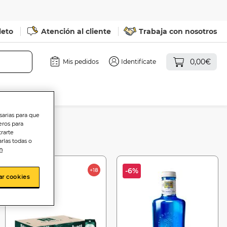
leto
Atención al cliente
Trabaja con nosotros
0,00€
Mis pedidos
Identifícate
sarias para que
eros para
trarte
rlas todas o
n
-25%
-6%
ar cookies