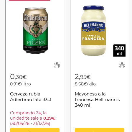
from
0
2
,30€
,95€
0,91€/litro
8,68€/kilo
Cerveza rubia
Mayonesa a la
Adlerbrau lata 33cl
francesa Hellmann's
340 ml
Comprando 24, la
unidad te sale a
0.29€
(30/05/26 - 31/12/26)