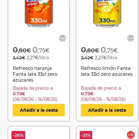
Price reduced from
to
Price reduced 
to
0
0
0
0
,80€
,75€
,80€
,75€
2,42€
2,27€/litro
2,42€
2,27€/litro
Refresco naranja
Refresco limón Fanta
Fanta lata 33cl zero
lata 33cl zero azúcares
azúcares
Bajada de precio a
Bajada de precio a
0.75€
0.75€
(06/08/26 - 16/08/26)
(06/08/26 - 16/08/26)
Añadir a la cesta
Añadir a la cesta
-26%
-21%