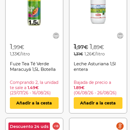
from
Price reduced 
to
1
1
1
,99€
,97€
,89€
1,33€/litro
1,31€
1,26€/litro
Fuze Tea Té Verde
Leche Asturiana 1,5l
Maracuyá 1,5L Botella
entera
Comprando 2, la unidad
Bajada de precio a
te sale a
1.49€
1.89€
(23/07/26 - 16/08/26)
(06/08/26 - 26/08/26)
Añadir a la cesta
Añadir a la cesta
Descuento 24 uds