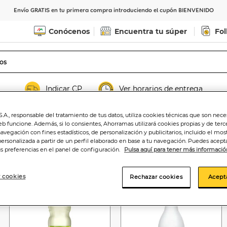
Envío GRATIS en tu primera compra introduciendo el cupón BIENVENIDO
Conócenos
Encuentra tu súper
Fol
Indicar CP
Ver horarios de entrega
.A., responsable del tratamiento de tus datos, utiliza cookies técnicas que son nece
eb funcione. Además, si lo consientes, Ahorramas utilizará cookies propias y de terc
navegación con fines estadísticos, de personalización y publicitarios, incluido el mos
personalizada a partir de un perfil elaborado en base a tu navegación. Puedes acepta
us preferencias en el panel de configuración.
Pulsa aquí para tener más informació
Descuento 2 uds
-4%
 cookies
Rechazar cookies
Acept