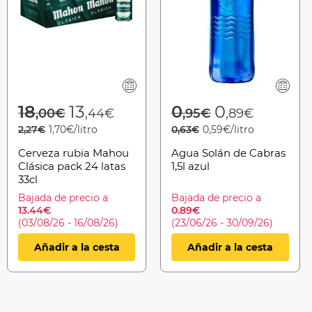
from
Price reduced from
to
Price reduced f
to
18
13
0
0
,00€
,44€
,95€
,89€
2,27€
1,70€/litro
0,63€
0,59€/litro
Cerveza rubia Mahou
Agua Solán de Cabras
Clásica pack 24 latas
1,5l azul
33cl
Bajada de precio a
Bajada de precio a
13.44€
0.89€
(03/08/26 - 16/08/26)
(23/06/26 - 30/09/26)
Añadir a la cesta
Añadir a la cesta