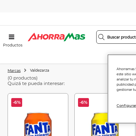
Productos
Ahorramas S
Valdezarza
Marcas
este sitio w
(0 productos)
analizar tu 
Quizá te pueda interesar:
publicidad 
gestionar t
-6%
-6%
Configurar