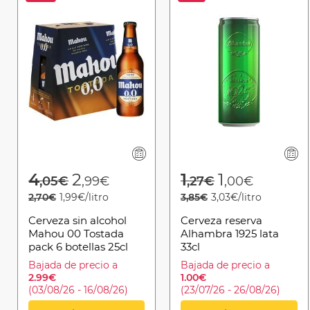
Price reduced from
to
Price reduced 
to
4
2
1
1
,05€
,99€
,27€
,00€
2,70€
1,99€/litro
3,85€
3,03€/litro
Cerveza sin alcohol
Cerveza reserva
Mahou 00 Tostada
Alhambra 1925 lata
pack 6 botellas 25cl
33cl
Bajada de precio a
Bajada de precio a
2.99€
1.00€
(03/08/26 - 16/08/26)
(23/07/26 - 26/08/26)