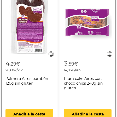
4
3
,29€
,59€
28,60€/kilo
14,96€/kilo
Palmera Airos bombón
Plum cake Airos con
120g sin gluten
choco chips 240g sin
gluten
Añadir a la cesta
Añadir a la cesta