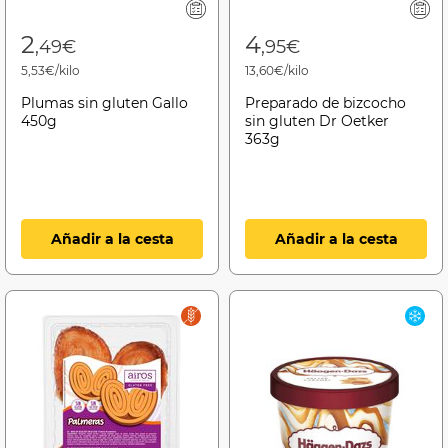
2
4
,49€
,95€
5,53€/kilo
13,60€/kilo
Plumas sin gluten Gallo
Preparado de bizcocho
450g
sin gluten Dr Oetker
363g
Añadir a la cesta
Añadir a la cesta