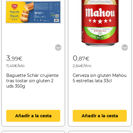
3
0
,99€
,87€
11,40€/kilo
2,64€/litro
Baguette Schär crujiente
Cerveza sin gluten Mahou
tras tostar sin gluten 2
5 estrellas lata 33cl
uds 350g
Añadir a la cesta
Añadir a la cesta