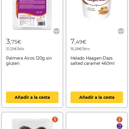
3
7
,75€
,49€
31,25€/kilo
16,28€/litro
Palmera Airos 120g sin
Helado Häagen-Dazs
gluten
salted caramel 460ml
Añadir a la cesta
Añadir a la cesta