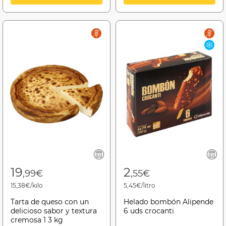
19
2
,99€
,55€
15,38€/kilo
5,45€/litro
Tarta de queso con un
Helado bombón Alipende
delicioso sabor y textura
6 uds crocanti
cremosa 1 3 kg