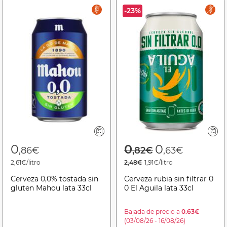
-23%
Price reduced f
to
0
0
0
,86€
,82€
,63€
2,61€/litro
2,48€
1,91€/litro
Cerveza 0,0% tostada sin
Cerveza rubia sin filtrar 0
gluten Mahou lata 33cl
0 El Aguila lata 33cl
Bajada de precio a
0.63€
(03/08/26 - 16/08/26)