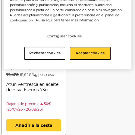
personalización y publicitarios, incluido el mostrarte publicidad
personalizada a partir de un perfil elaborado en base a tu navegación.
Puedes aceptarlas todas o gestionar tus preferencias en el panel de
configuración.
Pulsa aquí para tener más información
Configurar cookies
Rechazar cookies
Aceptar cookies
Price reduced from
to
5
4
,29€
,50€
72,47€
61,64€/kg.peso esc
Atún ventresca en aceite
de oliva Escuris 73g
Bajada de precio a
4.50€
(23/07/26 - 26/08/26)
Añadir a la cesta