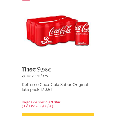
Price reduced from
to
11
9
,16€
,96€
2,82€
2,52€/litro
Refresco Coca-Cola Sabor Original
lata pack 12 33cl
Bajada de precio a
9.96€
(06/08/26 - 16/08/26)