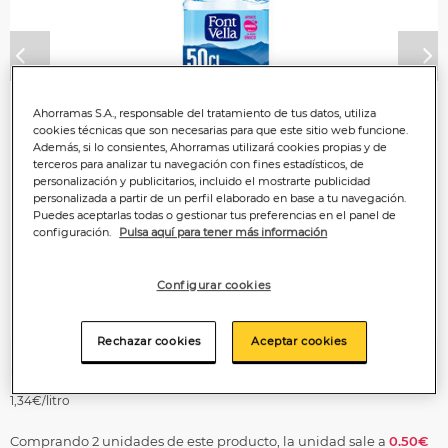
Anterior
P
Ahorramas S.A., responsable del tratamiento de tus datos, utiliza
cookies técnicas que son necesarias para que este sitio web funcione.
Además, si lo consientes, Ahorramas utilizará cookies propias y de
terceros para analizar tu navegación con fines estadísticos, de
personalización y publicitarios, incluido el mostrarte publicidad
personalizada a partir de un perfil elaborado en base a tu navegación.
Puedes aceptarlas todas o gestionar tus preferencias en el panel de
configuración.
Pulsa aquí para tener más información
Configurar cookies
Rechazar cookies
Aceptar cookies
0
,67€
1,34€/litro
Comprando 2 unidades de este producto, la unidad sale a
0.50€