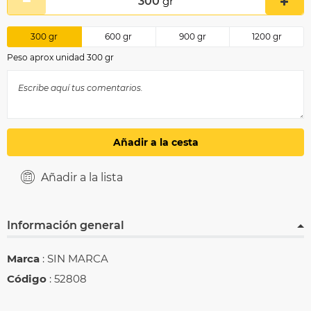
300
gr
300
gr
600
gr
900
gr
1200
gr
Peso aprox unidad 300 gr
Añadir a la cesta
Añadir a la lista
Información general
Marca
: SIN MARCA
Código
: 52808