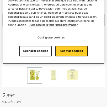
cookies técnicas que son necesarias para que este sitio web funcione.
Además, si lo consientes, Ahorramas utilizará cookies propias y de
terceros para analizar tu navegación con fines estadísticos, de
personalización y publicitarios, incluido el mostrarte publicidad
personalizada a partir de un perfil elaborado en base a tu navegación.
Puedes aceptarlas todas o gestionar tus preferencias en el panel de
Anterior
P
configuración.
Pulsa aquí para tener más información
Configurar cookies
Rechazar cookies
Aceptar cookies
2
,99€
7,48€/100 ml.