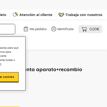
leto
Atención al cliente
Trabaja con nosotros
0,00€
Mis pedidos
Identifícate
sarias para que
eros para
trarte
rlas todas o
n
omático Lanta aparato+recambio
ar cookies