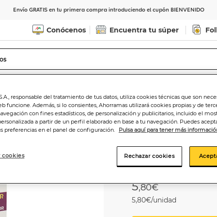
Envío GRATIS en tu primera compra introduciendo el cupón BIENVENIDO
Conócenos
Encuentra tu súper
Fol
Indicar CP
Ver horarios de entrega
.A., responsable del tratamiento de tus datos, utiliza cookies técnicas que son nece
eb funcione. Además, si lo consientes, Ahorramas utilizará cookies propias y de terc
navegación con fines estadísticos, de personalización y publicitarios, incluido el mos
personalizada a partir de un perfil elaborado en base a tu navegación. Puedes acepta
us preferencias en el panel de configuración.
Pulsa aquí para tener más informació
Ambientador aut
250ml lavanda
 cookies
Rechazar cookies
Acept
5
,80€
5,80€/unidad