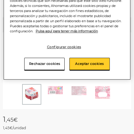
cookies técnicas que son necesarias para que este sitio web funcione.
Además, si lo consientes, Ahorramas utilizará cookies propias y de
terceros para analizar tu navegación con fines estadísticos, de
personalización y publicitarios, incluido el mostrarte publicidad
personalizada a partir de un perfil elaborado en base a tu navegación.
Puedes aceptarlas todas o gestionar tus preferencias en el panel de
Anterior
P
configuración.
Pulsa aquí para tener más información
Configurar cookies
Rechazar cookies
Aceptar cookies
1
,45€
1,45€/unidad