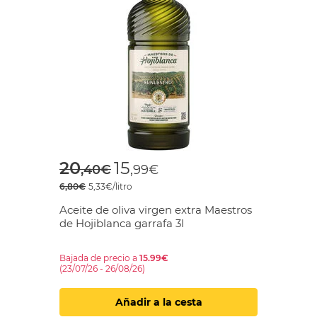
Price reduced from
to
20
15
,40€
,99€
6,80€
5,33€/litro
Aceite de oliva virgen extra Maestros
de Hojiblanca garrafa 3l
Bajada de precio a
15.99€
(23/07/26 - 26/08/26)
Añadir a la cesta