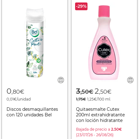
-29%
Price reduced f
to
0
3
2
,80€
,50€
,50€
0,01€/unidad
1,75€
1,25€/100 ml.
Discos desmaquillantes
Quitaesmalte Cutex
con 120 unidades Bel
200ml extrahidratante
con loción hidratante
Bajada de precio a
2.50€
(23/07/26 - 26/08/26)