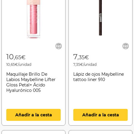
10
7
,65€
,35€
10,65€/unidad
7,35€/unidad
Maquillaje Brillo De
Lápiz de ojos Maybelline
Labios Maybelline Lifter
tattoo liner 910
Gloss Petal+ Ácido
Hyalurónico 005
Añadir a la cesta
Añadir a la cesta