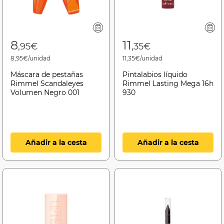
8
11
,95€
,35€
8,95€/unidad
11,35€/unidad
Máscara de pestañas
Pintalabios líquido
Rimmel Scandaleyes
Rimmel Lasting Mega 16h
Volumen Negro 001
930
Añadir a la cesta
Añadir a la cesta