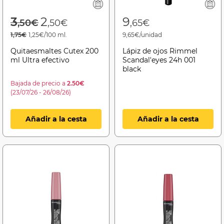
Price reduced from
to
3
2
9
,50€
,50€
,65€
1,75€
1,25€/100 ml.
9,65€/unidad
Quitaesmaltes Cutex 200
Lápiz de ojos Rimmel
ml Ultra efectivo
Scandal'eyes 24h 001
black
Bajada de precio a
2.50€
(23/07/26 - 26/08/26)
Añadir a la cesta
Añadir a la cesta