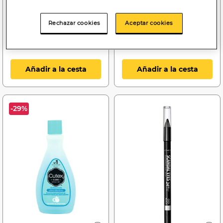
Pintalabios Maybelline
Acetona Babaria 200ml
Superstay 24h 185 rose
pura
dust
Rechazar cookies
Aceptar cookies
Añadir a la cesta
Añadir a la cesta
-29%