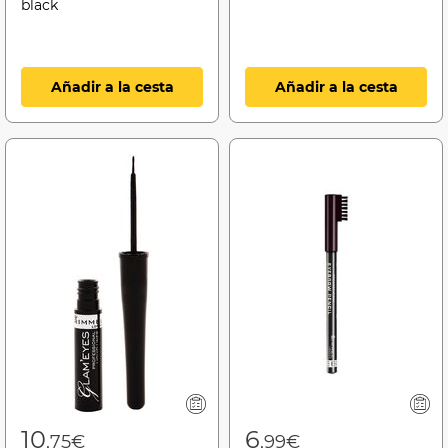
black
Añadir a la cesta
Añadir a la cesta
10
6
,75€
,99€