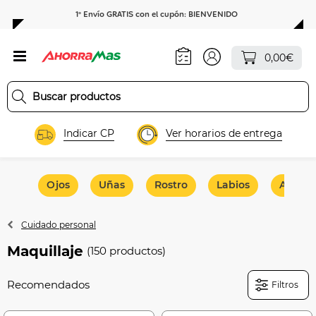
1º Envío GRATIS con el cupón: BIENVENIDO
0,00€
Indicar CP
Ver horarios de entrega
Ojos
Uñas
Rostro
Labios
Acceso
Cuidado personal
Maquillaje
(150 productos)
Filtros