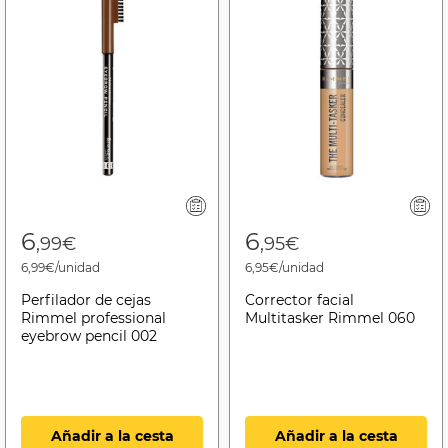
6
6
,99€
,95€
6,99€/unidad
6,95€/unidad
Perfilador de cejas
Corrector facial
Rimmel professional
Multitasker Rimmel 060
eyebrow pencil 002
Añadir a la cesta
Añadir a la cesta