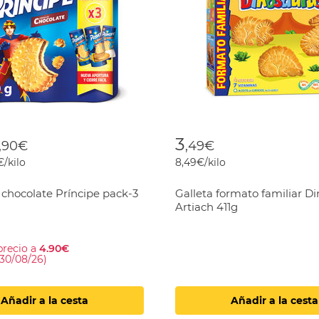
 reduced from
o
3
,90€
,49€
€/kilo
8,49€/kilo
 chocolate Príncipe pack-3
Galleta formato familiar D
Artiach 411g
precio a
4.90€
 30/08/26)
Añadir a la cesta
Añadir a la cesta