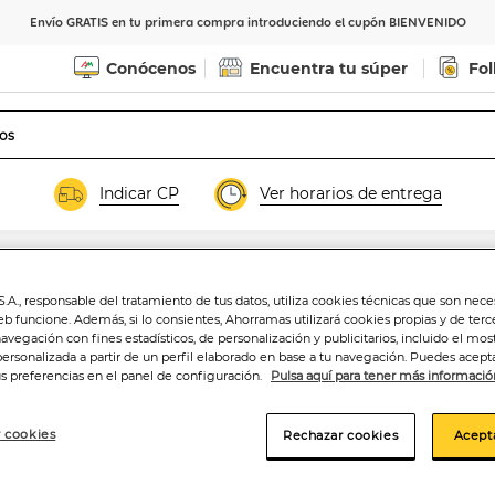
Envío GRATIS en tu primera compra introduciendo el cupón BIENVENIDO
Conócenos
Encuentra tu súper
Fol
Indicar CP
Ver horarios de entrega
.A., responsable del tratamiento de tus datos, utiliza cookies técnicas que son nece
Bífidus probióti
eb funcione. Además, si lo consientes, Ahorramas utilizará cookies propias y de terc
navegación con fines estadísticos, de personalización y publicitarios, incluido el mos
grasa pack 8 nat
personalizada a partir de un perfil elaborado en base a tu navegación. Puedes acepta
us preferencias en el panel de configuración.
Pulsa aquí para tener más informació
-15%
 cookies
Rechazar cookies
Acept
Price reduced
to
3
3
,89€
,30€