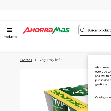
Productos
Yogures y kéfir
Lácteos
Ahorramas S
este sitio w
analizar tu 
publicidad 
gestionar t
Configurar