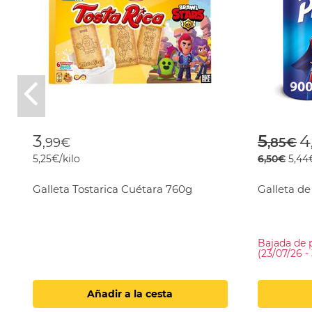
Previous
Price
t
3
5
4
,99€
,85€
5,25€/kilo
6,50€
5,44
Galleta Tostarica Cuétara 760g
Galleta de
Bajada de 
(23/07/26 -
Añadir a la cesta