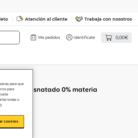
leto
Atención al cliente
Trabaja con nosotros
0,00€
Mis pedidos
Identifícate
sarias para que
co Activia desnatado 0% materia
eros para
trarte
ural
rlas todas o
n
ar cookies
 from