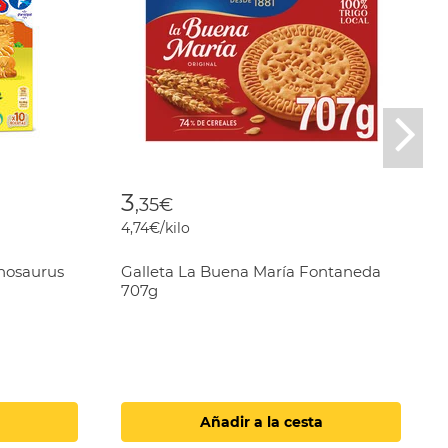
Nex
3
,35€
4,74€/kilo
inosaurus
Galleta La Buena María Fontaneda
707g
Añadir a la cesta