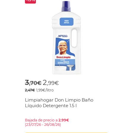
Price reduced from
to
3
2
,70€
,99€
2,47€
1,99€/litro
Limpiahogar Don Limpio Baño
Líquido Detergente 1.5 I
Bajada de precio a
2.99€
(23/07/26 - 26/08/26)