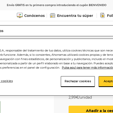
Envío GRATIS en tu primera compra introduciendo el cupón BIENVENIDO
Conócenos
Encuentra tu súper
Fol
Indicar CP
Ver horarios de entrega
.A., responsable del tratamiento de tus datos, utiliza cookies técnicas que son nece
eb funcione. Además, si lo consientes, Ahorramas utilizará cookies propias y de terc
navegación con fines estadísticos, de personalización y publicitarios, incluido el mos
personalizada a partir de un perfil elaborado en base a tu navegación. Puedes acepta
us preferencias en el panel de configuración.
Pulsa aquí para tener más informació
Bombilla Led esfé
 cookies
Rechazar cookies
Acept
2
,99€
2,99€/unidad
Añadir a la ce