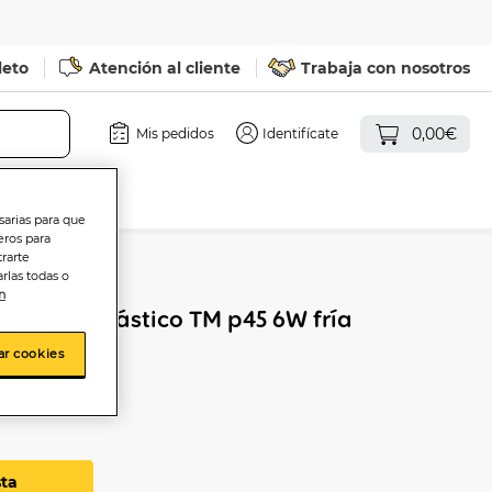
leto
Atención al cliente
Trabaja con nosotros
0,00€
Mis pedidos
Identifícate
sarias para que
eros para
trarte
rlas todas o
n
rica e14 plástico TM p45 6W fría
ar cookies
sta