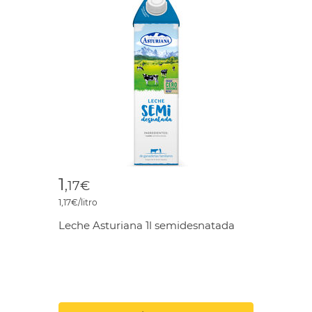
1
,17€
1,17€/litro
Leche Asturiana 1l semidesnatada