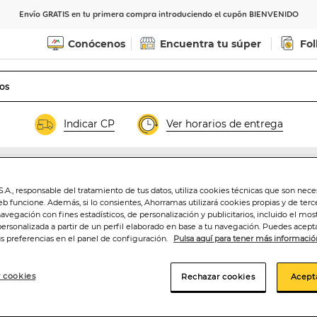
Envío GRATIS en tu primera compra introduciendo el cupón BIENVENIDO
Conócenos
Encuentra tu súper
Fol
Indicar CP
Ver horarios de entrega
.A., responsable del tratamiento de tus datos, utiliza cookies técnicas que son nece
Café soluble des
eb funcione. Además, si lo consientes, Ahorramas utilizará cookies propias y de terc
navegación con fines estadísticos, de personalización y publicitarios, incluido el mos
personalizada a partir de un perfil elaborado en base a tu navegación. Puedes acepta
us preferencias en el panel de configuración.
Pulsa aquí para tener más informació
7
,95€
 cookies
Rechazar cookies
Acept
39,75€/kilo