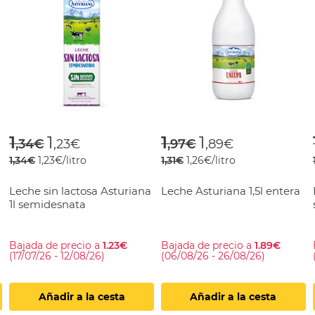
rom
Price reduced from
to
Price reduced fr
to
1
1
1
1
,34€
,23€
,97€
,89€
1,34€
1,23€/litro
1,31€
1,26€/litro
Leche sin lactosa Asturiana
Leche Asturiana 1,5l entera
1l semidesnata
Bajada de precio a
1.23€
Bajada de precio a
1.89€
(17/07/26 - 12/08/26)
(06/08/26 - 26/08/26)
Añadir a la cesta
Añadir a la cesta