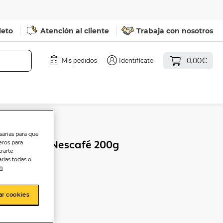
leto
Atención al cliente
Trabaja con nosotros
0,00€
Mis pedidos
Identifícate
sarias para que
cafeinado Nescafé 200g
eros para
trarte
rlas todas o
n
ar cookies