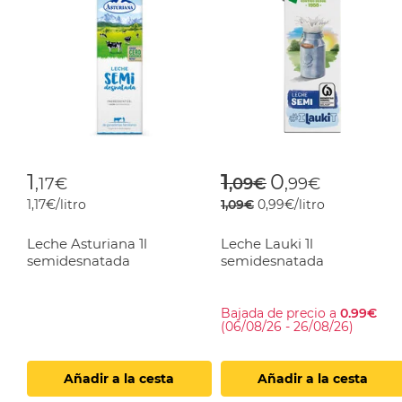
Price reduced f
to
1
1
0
,17€
,09€
,99€
1,17€/litro
1,09€
0,99€/litro
Leche Asturiana 1l
Leche Lauki 1l
semidesnatada
semidesnatada
Bajada de precio a
0.99€
(06/08/26 - 26/08/26)
Añadir a la cesta
Añadir a la cesta