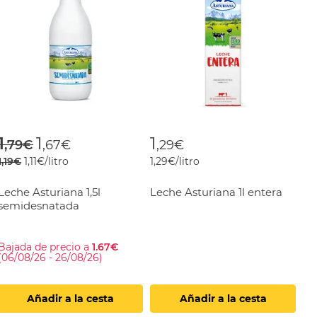
om
Price reduced from
to
1
1
1
,79€
,67€
,29€
1,19€
1,11€/litro
1,29€/litro
Leche Asturiana 1,5l
Leche Asturiana 1l entera
semidesnatada
Bajada de precio a
1.67€
(06/08/26 - 26/08/26)
Añadir a la cesta
Añadir a la cesta