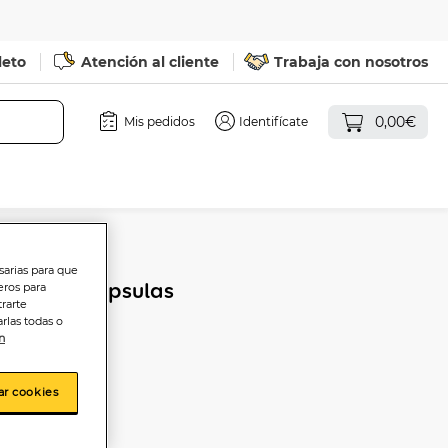
leto
Atención al cliente
Trabaja con nosotros
0,00€
Mis pedidos
Identifícate
sarias para que
Vive+ 30 cápsulas
eros para
trarte
rlas todas o
n
ar cookies
sta