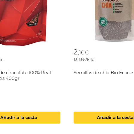
2
,10€
r.
13,13€/kilo
de chocolate 100% Real
Semillas de chía Bio Ecoce
is 400gr
Añadir a la cesta
Añadir a la cesta