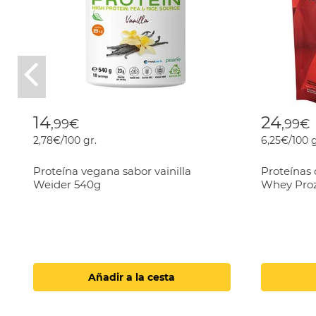
Previous
14
24
,99€
,99€
2,78€/100 gr.
6,25€/100 g
Proteína vegana sabor vainilla
Proteínas 
Weider 540g
Whey Proz
Añadir a la cesta