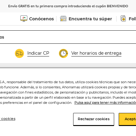
Envío GRATIS en tu primera compra introduciendo el cupón BIENVENIDO
Conócenos
Encuentra tu súper
Fol
Indicar CP
Ver horarios de entrega
.A., responsable del tratamiento de tus datos, utiliza cookies técnicas que son nece
Cafeína+taurina 
eb funcione. Además, si lo consientes, Ahorramas utilizará cookies propias y de terc
navegación con fines estadísticos, de personalización y publicitarios, incluido el mos
personalizada a partir de un perfil elaborado en base a tu navegación. Puedes acepta
us preferencias en el panel de configuración.
Pulsa aquí para tener más informació
6
,95€
41,62€/100 gr.
 cookies
Rechazar cookies
Acept
Añadir a la ce