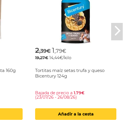
Nex
Price reduced from
to
2
1
,39€
,79€
19,27€
14,44€/kilo
sta 160g
Tortitas maíz setas trufa y queso
Bicentury 124g
Bajada de precio a
1.79€
(23/07/26 - 26/08/26)
Añadir a la cesta