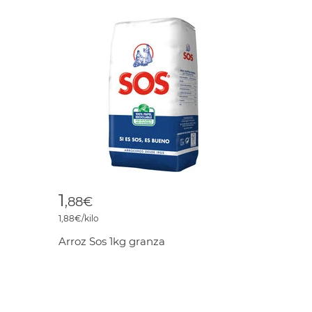
1
,88€
1,88€/kilo
Arroz Sos 1kg granza