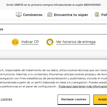
Envío GRATIS en tu primera compra introduciendo el cupón BIENVENIDO
Conócenos
Encuentra tu súper
Fol
Indicar CP
Ver horarios de entrega
Cerveza rubia Mah
.A., responsable del tratamiento de tus datos, utiliza cookies técnicas que son nece
eb funcione. Además, si lo consientes, Ahorramas utilizará cookies propias y de terc
navegación con fines estadísticos, de personalización y publicitarios, incluido el mos
personalizada a partir de un perfil elaborado en base a tu navegación. Puedes acepta
us preferencias en el panel de configuración.
Pulsa aquí para tener más informació
1
,82€
1,82€/litro
 cookies
Rechazar cookies
Acept