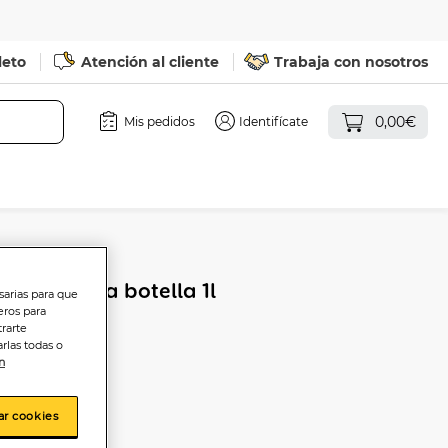
leto
Atención al cliente
Trabaja con nosotros
0,00€
Mis pedidos
Identifícate
ou Clásica botella 1l
sarias para que
eros para
trarte
rlas todas o
n
ar cookies