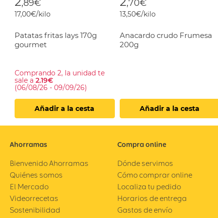
2
2
,89€
,70€
17,00€/kilo
13,50€/kilo
Patatas fritas lays 170g
Anacardo crudo Frumesa
gourmet
200g
Comprando 2, la unidad te
sale a
2.19€
(06/08/26 - 09/09/26)
Añadir a la cesta
Añadir a la cesta
Ahorramas
Compra online
Bienvenido Ahorramas
Dónde servimos
Quiénes somos
Cómo comprar online
El Mercado
Localiza tu pedido
Videorrecetas
Horarios de entrega
Sostenibilidad
Gastos de envío