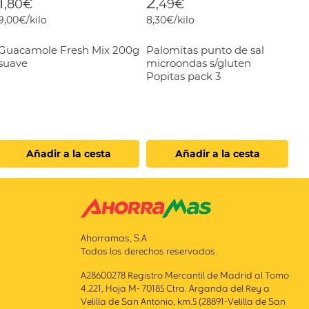
1
2
,80€
,49€
9,00€/kilo
8,30€/kilo
Guacamole Fresh Mix 200g
Palomitas punto de sal
suave
microondas s/gluten
Popitas pack 3
Añadir a la cesta
Añadir a la cesta
Ahorramas, S.A
Todos los derechos reservados.
A28600278 Registro Mercantil de Madrid al Tomo
4.221, Hoja M- 70185 Ctra. Arganda del Rey a
Velilla de San Antonio, km.5 (28891-Velilla de San