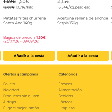
Price reduced from
to
1
1
2
,69€
,50€
,15€
12,07€
10,71€/kilo
16,54€/kg.peso esc
Patatas fritas churrería
Aceituna rellena de anchoa
Santa Ana 140g
Serpis 130g
Bajada de precio a
1.50€
(23/07/26 - 09/09/26)
Añadir a la cesta
Añadir a la cesta
Ofertas y campañas
Categorías
Folleto
Frescos
Navidad
Alimentación
Productos sin gluten
Bebidas
Airfryer
Lácteos
Elige el mejor jamón
Limpieza