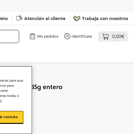
leto
Atención al cliente
Trabaja con nosotros
0,00€
Mis pedidos
Identifícate
sarias para que
de bote 185g entero
eros para
trarte
rlas todas o
n
ar cookies