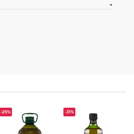
-25%
-31%