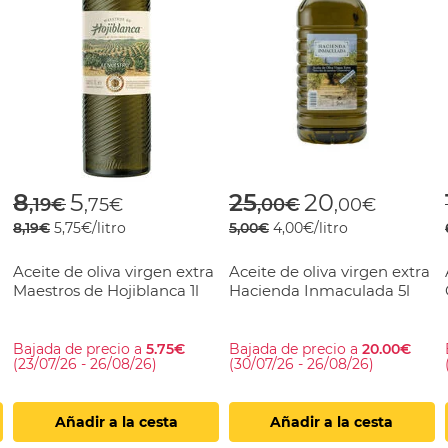
rom
Price reduced from
to
Price reduced fr
to
8
5
25
20
,19€
,75€
,00€
,00€
8,19€
5,75€/litro
5,00€
4,00€/litro
Aceite de oliva virgen extra
Aceite de oliva virgen extra
Maestros de Hojiblanca 1l
Hacienda Inmaculada 5l
Bajada de precio a
5.75€
Bajada de precio a
20.00€
(23/07/26 - 26/08/26)
(30/07/26 - 26/08/26)
Añadir a la cesta
Añadir a la cesta