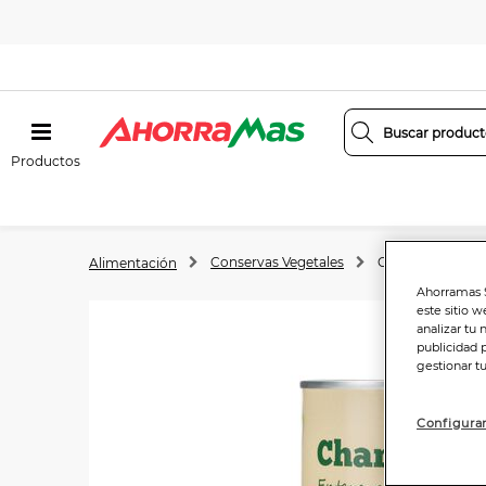
Productos
Conservas Vegetales
Champiñones y 
Alimentación
Ahorramas S
este sitio w
analizar tu 
publicidad 
gestionar t
Configurar