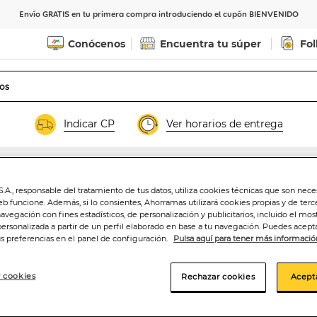
Envío GRATIS en tu primera compra introduciendo el cupón BIENVENIDO
Conócenos
Encuentra tu súper
Fol
Indicar CP
Ver horarios de entrega
setas
.A., responsable del tratamiento de tus datos, utiliza cookies técnicas que son nece
Champiñon Alipen
eb funcione. Además, si lo consientes, Ahorramas utilizará cookies propias y de terc
navegación con fines estadísticos, de personalización y publicitarios, incluido el mos
personalizada a partir de un perfil elaborado en base a tu navegación. Puedes acepta
us preferencias en el panel de configuración.
Pulsa aquí para tener más informació
1
,49€
 cookies
Rechazar cookies
Acept
8,05€/kg.peso esc