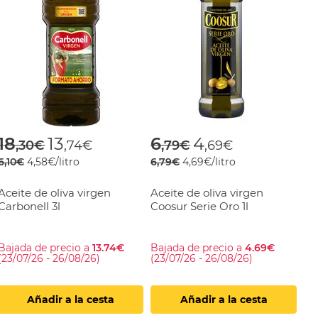
om
Price reduced from
to
Price reduced fro
to
18
13
6
4
,30€
,74€
,79€
,69€
6,10€
4,58€/litro
6,79€
4,69€/litro
Aceite de oliva virgen
Aceite de oliva virgen
Carbonell 3l
Coosur Serie Oro 1l
Bajada de precio a
13.74€
Bajada de precio a
4.69€
(23/07/26 - 26/08/26)
(23/07/26 - 26/08/26)
Añadir a la cesta
Añadir a la cesta