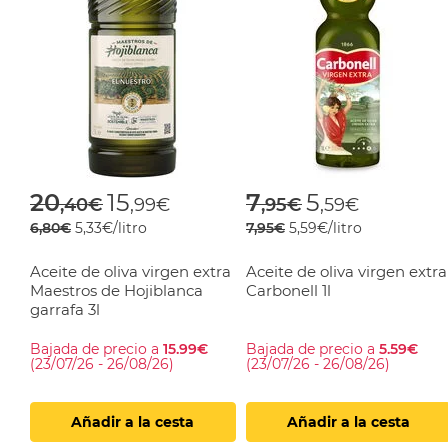
Price reduced from
to
Price reduced f
to
20
15
7
5
,40€
,99€
,95€
,59€
6,80€
5,33€/litro
7,95€
5,59€/litro
Aceite de oliva virgen extra
Aceite de oliva virgen extra
Maestros de Hojiblanca
Carbonell 1l
garrafa 3l
Bajada de precio a
15.99€
Bajada de precio a
5.59€
(23/07/26 - 26/08/26)
(23/07/26 - 26/08/26)
Añadir a la cesta
Añadir a la cesta