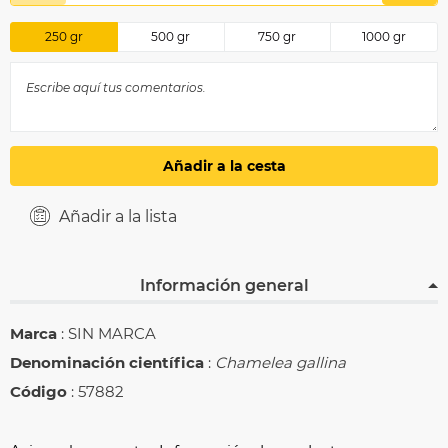
250
gr
500
gr
750
gr
1000
gr
Añadir a la cesta
Añadir a la lista
Información general
Marca
: SIN MARCA
Denominación científica
:
Chamelea gallina
Código
: 57882