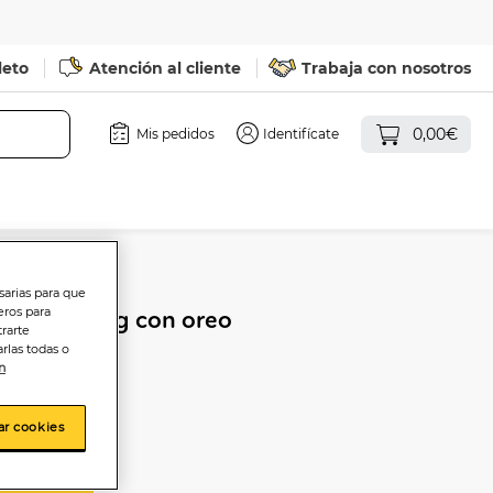
leto
Atención al cliente
Trabaja con nosotros
0,00€
Mis pedidos
Identifícate
sarias para que
eros para
 Milka 100g con oreo
trarte
rlas todas o
n
ar cookies
sta