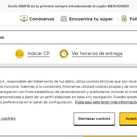
Envío GRATIS en tu primera compra introduciendo el cupón BIENVENIDO
Conócenos
Encuentra tu súper
Fol
Indicar CP
Ver horarios de entrega
letas
.A., responsable del tratamiento de tus datos, utiliza cookies técnicas que son nece
eb funcione. Además, si lo consientes, Ahorramas utilizará cookies propias y de terc
Chocolate blanco
navegación con fines estadísticos, de personalización y publicitarios, incluido el mos
personalizada a partir de un perfil elaborado en base a tu navegación. Puedes acepta
us preferencias en el panel de configuración.
Pulsa aquí para tener más informació
1
,99€
19,90€/kilo
 cookies
Rechazar cookies
Acept
Añadir a la ce