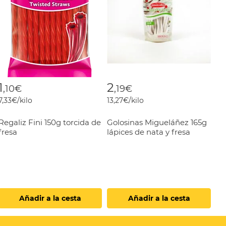
1
2
,10€
,19€
7,33€/kilo
13,27€/kilo
Regaliz Fini 150g torcida de
Golosinas Migueláñez 165g
fresa
lápices de nata y fresa
Añadir a la cesta
Añadir a la cesta