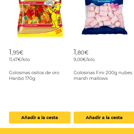
1
1
,95€
,80€
11,47€/kilo
9,00€/kilo
Golosinas ositos de oro
Golosinas Fini 200g nubes
Haribo 170g
marsh mallows
Añadir a la cesta
Añadir a la cesta