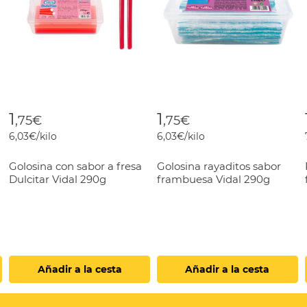
1
1
,75€
,75€
6,03€/kilo
6,03€/kilo
Golosina con sabor a fresa
Golosina rayaditos sabor
Dulcitar Vidal 290g
frambuesa Vidal 290g
Añadir a la cesta
Añadir a la cesta