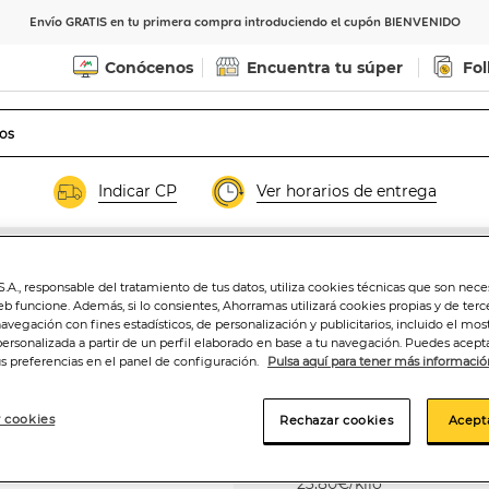
Envío GRATIS en tu primera compra introduciendo el cupón BIENVENIDO
Conócenos
Encuentra tu súper
Fol
Indicar CP
Ver horarios de entrega
letas
.A., responsable del tratamiento de tus datos, utiliza cookies técnicas que son nece
eb funcione. Además, si lo consientes, Ahorramas utilizará cookies propias y de terc
Chocolate negro 
navegación con fines estadísticos, de personalización y publicitarios, incluido el mos
Valor 250g
personalizada a partir de un perfil elaborado en base a tu navegación. Puedes acepta
us preferencias en el panel de configuración.
Pulsa aquí para tener más informació
 cookies
Rechazar cookies
Acept
5
,95€
23,80€/kilo