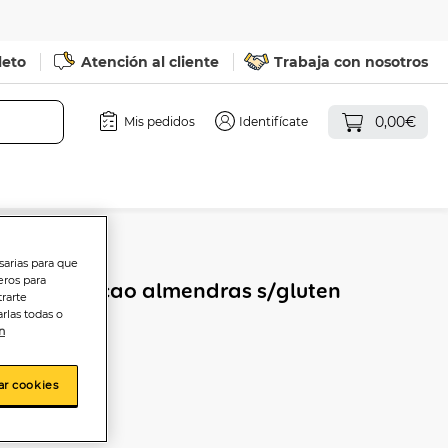
leto
Atención al cliente
Trabaja con nosotros
0,00€
Mis pedidos
Identifícate
sarias para que
eros para
70% de cacao almendras s/gluten
trarte
rlas todas o
n
ar cookies