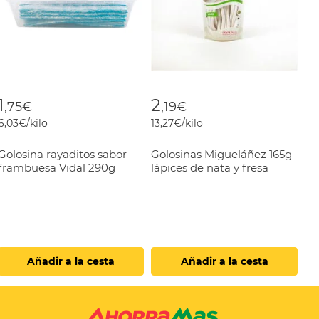
1
2
,75€
,19€
6,03€/kilo
13,27€/kilo
Golosina rayaditos sabor
Golosinas Migueláñez 165g
frambuesa Vidal 290g
lápices de nata y fresa
Añadir a la cesta
Añadir a la cesta